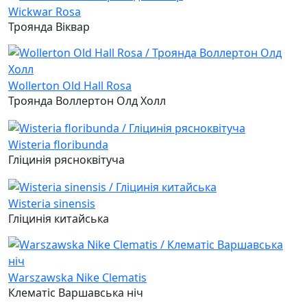
Wickwar Rosa
Троянда Віквар
Wollerton Old Hall Rosa
Троянда Воллертон Олд Холл
Wisteria floribunda
Гліцинія рясноквітуча
Wisteria sinensis
Гліцинія китайська
Warszawska Nike Clematis
Клематіс Варшавська ніч