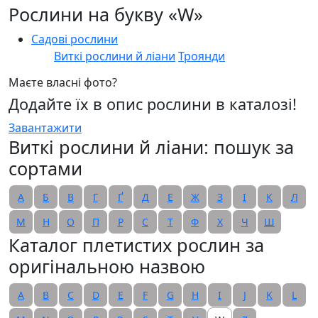
Рослини на букву «W»
Садові рослини
Виткі рослини й ліани
Троянди
Маєте власні фото?
Додайте їх в опис рослини в каталозі!
Завантажити
Виткі рослини й ліани: пошук за
сортами
А
Б
В
Г
Ґ
Д
Е
Ж
З
І
К
Л
М
Н
О
П
Р
С
Т
Ф
Х
Ч
Ш
Каталог плетистих рослин за
оригінальною назвою
A
B
C
D
E
F
G
H
I
J
K
L