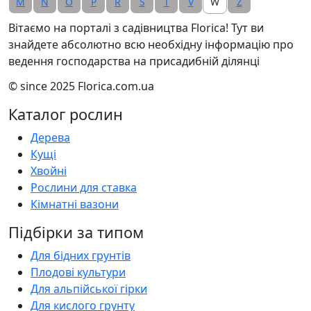
M
N
O
P
R
S
T
V
W
Z
Вітаємо на порталі з садівництва Florica! Тут ви
знайдете абсолютно всю необхідну інформацію про
ведення господарства на присадибній ділянці
© since 2025 Florica.com.ua
Каталог рослин
Дерева
Кущі
Хвойні
Рослини для ставка
Кімнатні вазони
Підбірки за типом
Для бідних грунтів
Плодові культури
Для альпійської гірки
Для кислого грунту