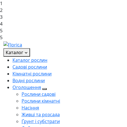
1
2
3
4
5
5
Каталог
Каталог рослин
Садові рослини
Кімнатні рослини
Водні рослини
Оголошення
Рослини садові
Рослини кімнатні
Насіння
Живці та розсада
Ґрунт і субстрати