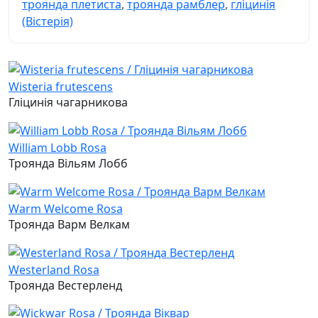
троянда плетиста
,
троянда рамблер
,
гліцинія
(Вістерія)
Wisteria frutescens
Гліцинія чагарникова
William Lobb Rosa
Троянда Вільям Лобб
Warm Welcome Rosa
Троянда Варм Велкам
Westerland Rosa
Троянда Вестерленд