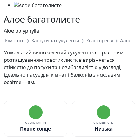
Алое багатолисте
Aloe polyphylla
Кімнатні
Кактуси та сукуленти
Ксантореєві
Алое
Унікальний вічнозелений сукулент із спіральним
розташуванням товстих листків вирізняється
стійкістю до посухи та невибагливістю у догляді,
ідеально пасує для кімнат і балконів з яскравим
освітленням.
освітлення
складність
Повне сонце
Низька