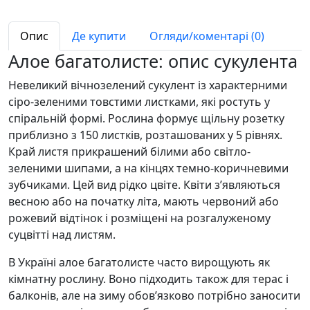
Опис
Де купити
Огляди/коментарі (0)
Алое багатолисте: опис сукулента
Невеликий вічнозелений сукулент із характерними
сіро-зеленими товстими листками, які ростуть у
спіральній формі. Рослина формує щільну розетку
приблизно з 150 листків, розташованих у 5 рівнях.
Край листя прикрашений білими або світло-
зеленими шипами, а на кінцях темно-коричневими
зубчиками. Цей вид рідко цвіте. Квіти з’являються
весною або на початку літа, мають червоний або
рожевий відтінок і розміщені на розгалуженому
суцвітті над листям.
В Україні алое багатолисте часто вирощують як
кімнатну рослину. Воно підходить також для терас і
балконів, але на зиму обов’язково потрібно заносити