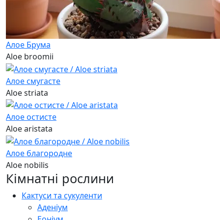
Алое Брума
Aloe broomii
Алое смугасте
Aloe striata
Алое остисте
Aloe aristata
Алое благородне
Aloe nobilis
Кімнатні рослини
Кактуси та сукуленти
Аденіум
Еоніум