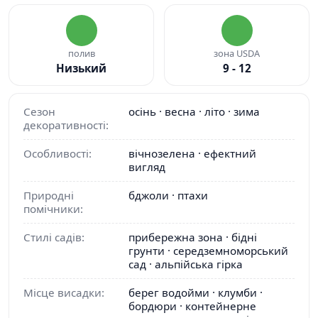
полив
зона USDA
Низький
9 - 12
Сезон
осінь · весна · літо · зима
декоративності:
Особливості:
вічнозелена · ефектний
вигляд
Природні
бджоли · птахи
помічники:
Стилі садів:
прибережна зона · бідні
грунти · середземноморський
сад · альпійська гірка
Місце висадки:
берег водойми · клумби ·
бордюри · контейнерне