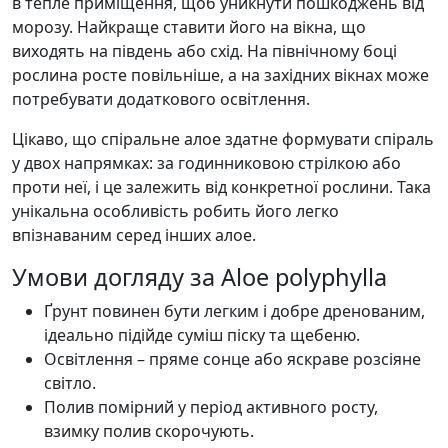
в тепле приміщення, щоб уникнути пошкоджень від
морозу. Найкраще ставити його на вікна, що
виходять на південь або схід. На північному боці
рослина росте повільніше, а на західних вікнах може
потребувати додаткового освітлення.
Цікаво, що спіральне алое здатне формувати спіраль
у двох напрямках: за годинниковою стрілкою або
проти неї, і це залежить від конкретної рослини. Така
унікальна особливість робить його легко
впізнаваним серед інших алое.
Умови догляду за Aloe polyphylla
Ґрунт повинен бути легким і добре дренованим,
ідеально підійде суміш піску та щебеню.
Освітлення – пряме сонце або яскраве розсіяне
світло.
Полив помірний у період активного росту,
взимку полив скорочують.