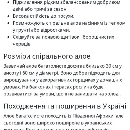
Підживлення рідким збалансованим добривом
двічі або тричі за сезон.
Висока стійкість до посухи.
Розмножують спіральне алое насінням із теплом
у ґрунті або відростками.
Слідкуйте за появою щитівок і борошнистих
червців.
Розміри спірального алое
Зазвичай алое багатолисте досягає близько 30 см у
висоту і 60 см у діаметрі. Воно добре підходить для
вирощування у декоративних горщиках у домашніх
умовах. На балконах і терасах рослина буде
розвиватися за умови, що її не залишати на холоді.
Походження та поширення в Україні
Алое багатолисте походить із Південної Африки, але
сьогодні воно широко поширене в українських
домівках. Рослина має попит серед любителів