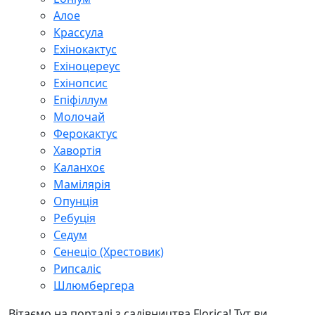
Алое
Крассула
Ехінокактус
Ехіноцереус
Ехінопсис
Епіфіллум
Молочай
Ферокактус
Хавортія
Каланхоє
Мамілярія
Опунція
Ребуція
Седум
Сенеціо (Хрестовик)
Рипсаліс
Шлюмбергера
Вітаємо на порталі з садівництва Florica! Тут ви