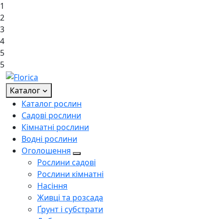
1
2
3
4
5
5
Каталог
Каталог рослин
Садові рослини
Кімнатні рослини
Водні рослини
Оголошення
Рослини садові
Рослини кімнатні
Насіння
Живці та розсада
Ґрунт і субстрати