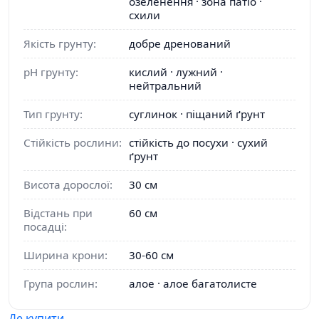
озеленення · зона патіо ·
схили
Якість грунту:
добре дренований
pH грунту:
кислий · лужний ·
нейтральний
Тип грунту:
суглинок · піщаний ґрунт
Стійкість рослини:
стійкість до посухи · сухий
ґрунт
Висота дорослої:
30 см
Відстань при
60 см
посадці:
Ширина крони:
30-60 см
Група рослин:
алое · алое багатолисте
Де купити