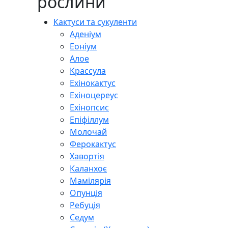
рослини
Кактуси та сукуленти
Аденіум
Еоніум
Алое
Крассула
Ехінокактус
Ехіноцереус
Ехінопсис
Епіфіллум
Молочай
Ферокактус
Хавортія
Каланхоє
Мамілярія
Опунція
Ребуція
Седум