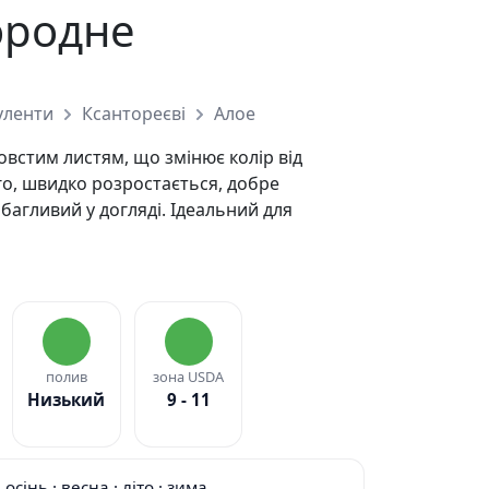
ородне
уленти
Ксантореєві
Алое
овстим листям, що змінює колір від
о, швидко розростається, добре
багливий у догляді. Ідеальний для
полив
зона USDA
Низький
9 - 11
осінь · весна · літо · зима