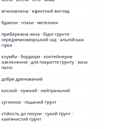
вічнозелена · ефектний вигляд
бджоли · птахи · метелики
прибережна зона · бідні грунти ·
середземноморський сад · альпійська
гірка
клумби · бордюри · контейнерне
озеленення · для покриття грунту · зона
патіо
добре дренований
кислий · лужний · нейтральний
суглинок · піщаний ґрунт
стійкість до посухи · сухий ґрунт ·
кам’янистий ґрунт