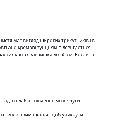
Листя має вигляд широких трикутників і в
ті або кремові зубці, які підсвічуються
частих квіток заввишки до 60 см. Рослина
занадто слабке, південне може бути
и в тепле приміщення, щоб уникнути