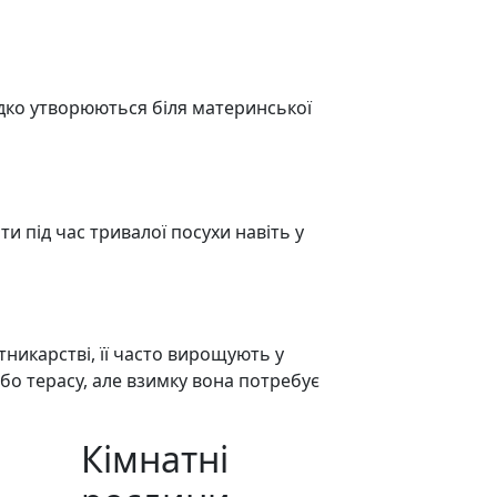
дко утворюються біля материнської
и під час тривалої посухи навіть у
никарстві, її часто вирощують у
або терасу, але взимку вона потребує
Кімнатні