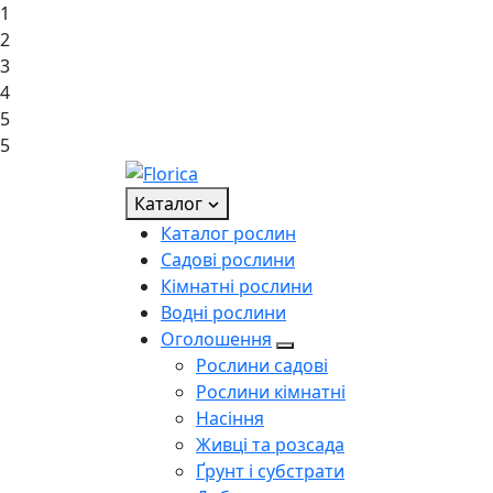
1
2
3
4
5
5
Каталог
Каталог рослин
Садові рослини
Кімнатні рослини
Водні рослини
Оголошення
Рослини садові
Рослини кімнатні
Насіння
Живці та розсада
Ґрунт і субстрати