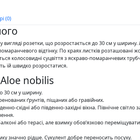
і (0)
ного
у вигляді розетки, що розростається до 30 см у ширину. 
 помаранчевого відтінку. По краях листків розташовані жов
яються колосовидні суцвіття з яскраво-помаранчевих труб
ть їй швидко розростатися.
loe nobilis
ко 30 см у ширину.
ренованих ґрунтів, піщаних або гравійних.
нно-східні або південно-західні вікна. Північне світло 
нення.
балконі або терасі, але взимку обов’язково переміщуват
мку значно рідше. Сукулент добре переносить посуху.