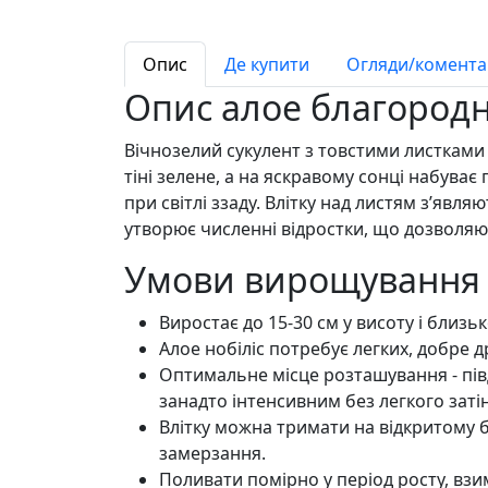
Опис
Де купити
Огляди/коментар
Опис алое благород
Вічнозелий сукулент з товстими листками 
тіні зелене, а на яскравому сонці набуває
при світлі ззаду. Влітку над листям з’явл
утворює численні відростки, що дозволяю
Умови вирощування A
Виростає до 15-30 см у висоту і близь
Алое нобіліс потребує легких, добре д
Оптимальне місце розташування - півде
занадто інтенсивним без легкого заті
Влітку можна тримати на відкритому 
замерзання.
Поливати помірно у період росту, взи