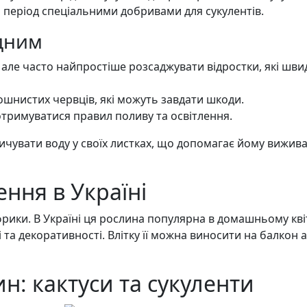
 період спеціальними добривами для сукулентів.
одним
але часто найпростіше розсаджувати відростки, які шви
ошнистих червців, які можуть завдати шкоди.
отримуватися правил поливу та освітлення.
чувати воду у своїх листках, що допомагає йому виживат
ння в Україні
рики. В Україні ця рослина популярна в домашньому квіт
 та декоративності. Влітку її можна виносити на балкон 
н: кактуси та сукуленти