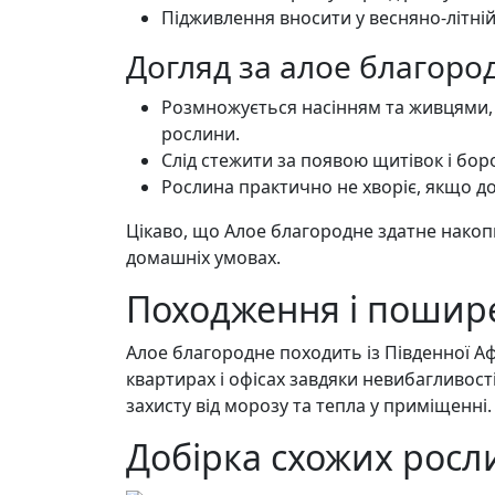
Підживлення вносити у весняно-літній
Догляд за алое благор
Розмножується насінням та живцями, 
рослини.
Слід стежити за появою щитівок і бор
Рослина практично не хворіє, якщо д
Цікаво, що Алое благородне здатне накопи
домашніх умовах.
Походження і пошире
Алое благородне походить із Південної Аф
квартирах і офісах завдяки невибагливості
захисту від морозу та тепла у приміщенні.
Добірка схожих росли