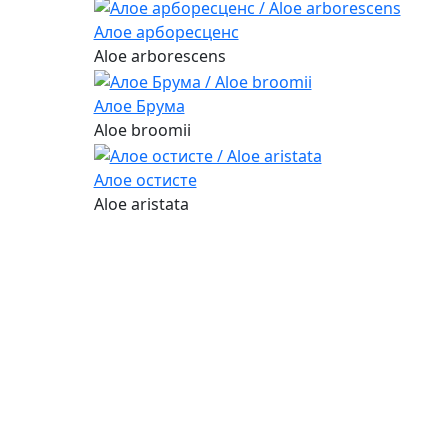
Алое арборесценс
Aloe arborescens
Алое Брума
Aloe broomii
Алое остисте
Aloe aristata