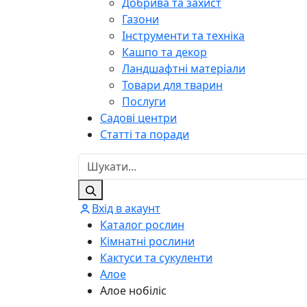
Добрива та захист
Газони
Інструменти та техніка
Кашпо та декор
Ландшафтні матеріали
Товари для тварин
Послуги
Садові центри
Статті та поради
Вхід в акаунт
Каталог рослин
Кімнатні рослини
Кактуси та сукуленти
Алое
Алое нобіліс