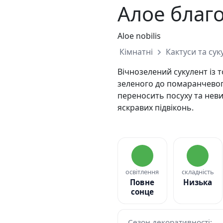
Алое благ
Aloe nobilis
Кімнатні
Кактуси та сук
Вічнозелений сукулент із т
зеленого до помаранчевог
переносить посуху та неви
яскравих підвіконь.
освітлення
складність
Повне
Низька
сонце
Сезон декоративності: