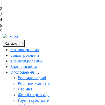
1
2
3
4
5
5
Каталог
Каталог рослин
Садові рослини
Кімнатні рослини
Водні рослини
Оголошення
Рослини садові
Рослини кімнатні
Насіння
Живці та розсада
Ґрунт і субстрати