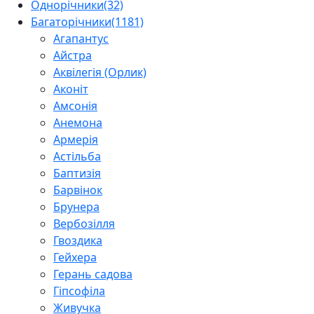
Однорічники
(32)
Багаторічники
(1181)
Агапантус
Айстра
Аквілегія (Орлик)
Аконіт
Амсонія
Анемона
Армерія
Астільба
Баптизія
Барвінок
Брунера
Вербозілля
Гвоздика
Гейхера
Герань садова
Гіпсофіла
Живучка