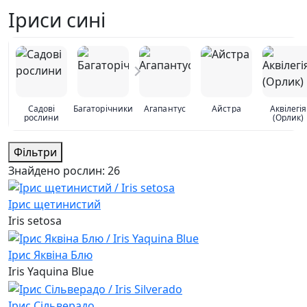
Іриси сині
Садові
Багаторічники
Агапантус
Айстра
Аквілегія
рослини
(Орлик)
Фільтри
Знайдено рослин:
26
Ірис щетинистий
Iris setosa
Ірис Яквіна Блю
Iris Yaquina Blue
Ірис Сільверадо