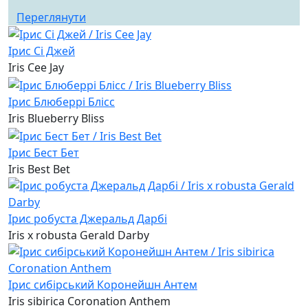
Переглянути
Ірис Сі Джей
Iris Cee Jay
Ірис Блюберрі Блісс
Iris Blueberry Bliss
Ірис Бест Бет
Iris Best Bet
Ірис робуста Джеральд Дарбі
Iris x robusta Gerald Darby
Ірис сибірський Коронейшн Антем
Iris sibirica Coronation Anthem