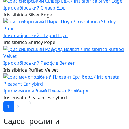
Ірис сибірський Сілвер Едж
Iris sibirica Silver Edge
Ірис сибірський Ширлі Поуп
Iris sibirica Shirley Pope
Ірис сибірський Раффлд Велвет
Iris sibirica Ruffled Velvet
Ірис мечоподібний Плезант Ерліберд
Iris ensata Pleasant Earlybird
1
2
Садові рослини