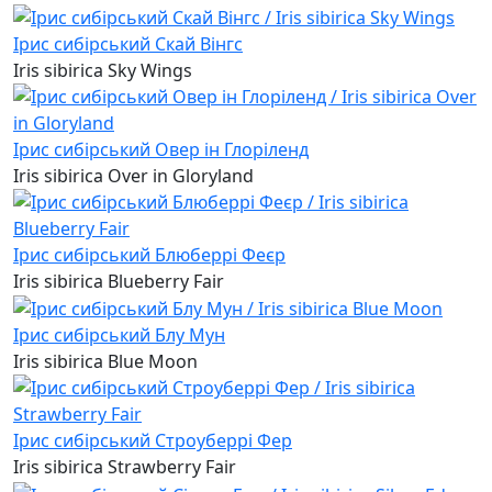
Ірис сибірський Скай Вінгс
Iris sibirica Sky Wings
Ірис сибірський Овер ін Глоріленд
Iris sibirica Over in Gloryland
Ірис сибірський Блюберрі Феєр
Iris sibirica Blueberry Fair
Ірис сибірський Блу Мун
Iris sibirica Blue Moon
Ірис сибірський Строуберрі Фер
Iris sibirica Strawberry Fair