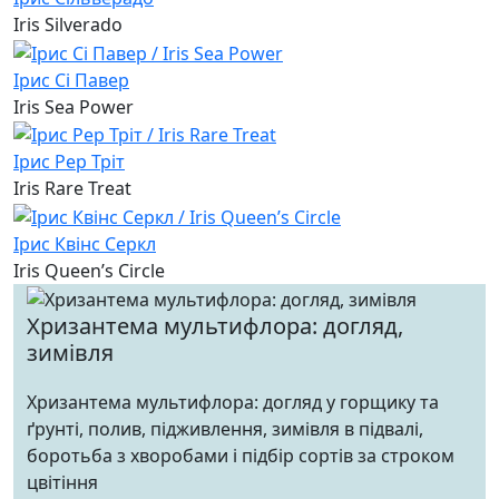
Iris Silverado
Ірис Сі Павер
Iris Sea Power
Ірис Рер Тріт
Iris Rare Treat
Ірис Квінс Серкл
Iris Queen’s Circle
Хризантема мультифлора: догляд,
зимівля
Хризантема мультифлора: догляд у горщику та
ґрунті, полив, підживлення, зимівля в підвалі,
боротьба з хворобами і підбір сортів за строком
цвітіння