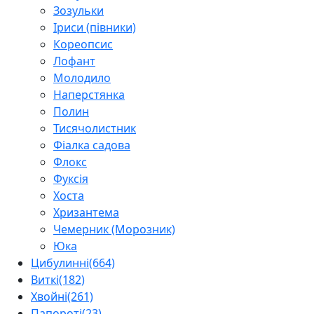
Зозульки
Іриси (півники)
Кореопсис
Лофант
Молодило
Наперстянка
Полин
Тисячолистник
Фіалка садова
Флокс
Фуксія
Хоста
Хризантема
Чемерник (Морозник)
Юка
Цибулинні
(664)
Виткі
(182)
Хвойні
(261)
Папороті
(23)