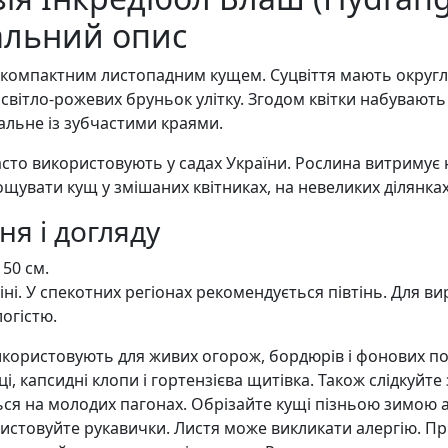
тальний опис
 компактним листопадним кущем. Суцвіття мають округлу 
 світло-рожевих бруньок улітку. Згодом квітки набувають з
альне із зубчастими краями.
асто використовують у садах України. Рослина витримує н
щувати кущ у змішаних квітниках, на невеликих ділянках 
я і догляду
50 см.
 тіні. У спекотних регіонах рекомендується півтінь. Для 
огістю.
 використовують для живих огорож, бордюрів і фонових п
, капсидні клопи і гортензієва щитівка. Також слідкуйте
ться на молодих пагонах. Обрізайте кущі пізньою зимою
ористовуйте рукавички. Листя може викликати алергію. П