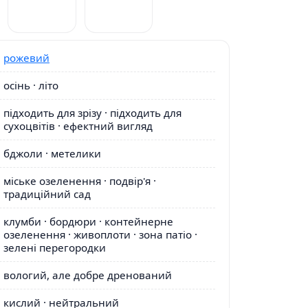
рожевий
осінь · літо
підходить для зрізу · підходить для
сухоцвітів · ефектний вигляд
бджоли · метелики
міське озеленення · подвір'я ·
традиційний сад
клумби · бордюри · контейнерне
озеленення · живоплоти · зона патіо ·
зелені перегородки
вологий, але добре дренований
кислий · нейтральний