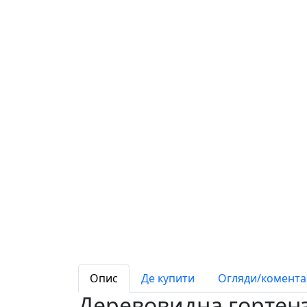
Опис
Де купити
Огляди/коментар
Деревовидна гортенз