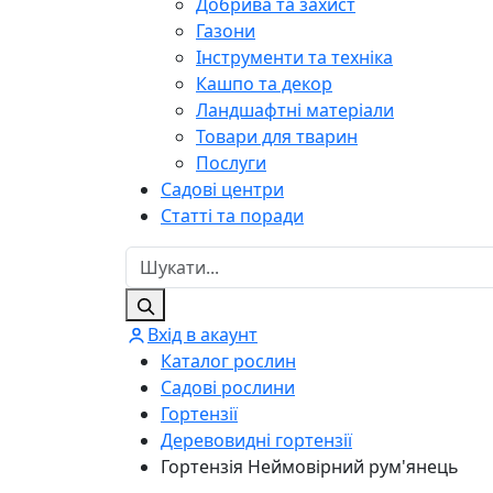
Добрива та захист
Газони
Інструменти та техніка
Кашпо та декор
Ландшафтні матеріали
Товари для тварин
Послуги
Садові центри
Статті та поради
Вхід в акаунт
Каталог рослин
Садові рослини
Гортензії
Деревовидні гортензії
Гортензія Неймовірний рум'янець