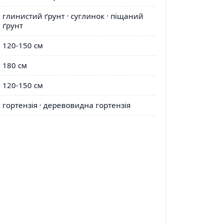
глинистий ґрунт · суглинок · піщаний
ґрунт
120-150 см
180 см
120-150 см
гортензія · деревовидна гортензія