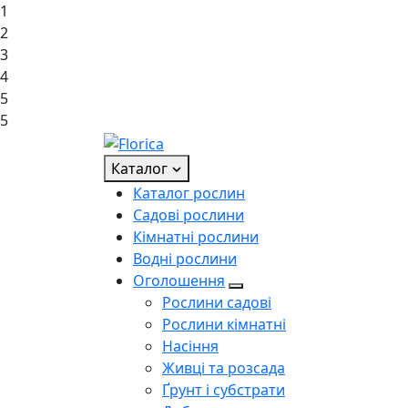
1
2
3
4
5
5
Каталог
Каталог рослин
Садові рослини
Кімнатні рослини
Водні рослини
Оголошення
Рослини садові
Рослини кімнатні
Насіння
Живці та розсада
Ґрунт і субстрати