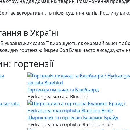
на отруйна для домашніх тварин. Розмноження проводят
рігає декоративність після сушіння квітів. Рослину вико
ання в Україні
 В українських садах її вирощують як окремий акцент або
вовидну гортензію Інкредібол Блаш часто висаджують на 
н: гортензії
Гортензія пильчаста Блюбьорд
Hydrangea serrata Bluebird
Широколиста гортензія Блашинг Брайд
Hydrangea macrophylla Blushing Bride