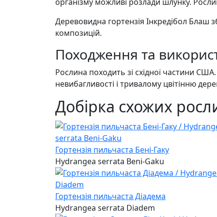
організму можливі розлади шлунку. Росли
Деревовидна гортензія Інкредібол Блаш збе
композицій.
Походження та використ
Рослина походить зі східної частини США.
невибагливості і тривалому цвітінню дере
Добірка схожих росли
Гортензія пильчаста Бені-Гаку
Hydrangea serrata Beni-Gaku
Гортензія пильчаста Діадема
Hydrangea serrata Diadem