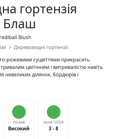
на гортензія
л Блаш
ediball Blush
єві
Деревовидні гортензії
сто-рожевими суцвіттями прикрасить
 тривалим цвітінням і витривалістю навіть
ля невеликих ділянок, бордюрів і
полив
зона USDA
Високий
3 - 8