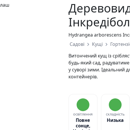
Деревовид
Інкредібо
Hydrangea arborescens Incr
Садові
Кущі
Гортензі
Витончений кущ із срібля
будь-який сад, радуватиме
у суворі зими. Ідеальний д
контейнерів.
освітлення
складність
Повне
Низька
сонце,