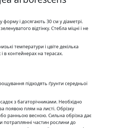
форму і досягають 30 см у діаметрі.
еленуватого відтінку. Стебла міцні і не
изькі температури і цвіте декілька
і в контейнерах на терасах.
вирощування підходять ґрунти середньої
осадок з багаторічниками. Необхідно
 за появою плям на листі. Обрізку
 або ранньою весною. Сильна обрізка дає
ри потраплянні частин рослини до