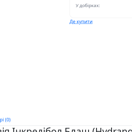
У добірках:
Де купити
і (0)
ія Інкредібол Блаш (Hydrang