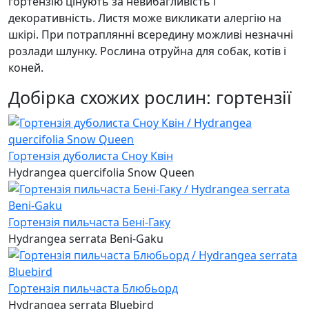
гортензію цінують за невибагливість і
декоративність. Листя може викликати алергію на
шкірі. При потраплянні всередину можливі незначні
розлади шлунку. Рослина отруйна для собак, котів і
коней.
Добірка схожих рослин: гортензії
Гортензія дуболиста Сноу Квін
Hydrangea quercifolia Snow Queen
Гортензія пильчаста Бені-Гаку
Hydrangea serrata Beni-Gaku
Гортензія пильчаста Блюбьорд
Hydrangea serrata Bluebird