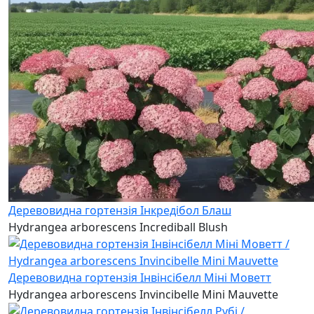
Деревовидна гортензія Інкредібол Блаш
Hydrangea arborescens Incrediball Blush
Деревовидна гортензія Інвінсібелл Міні Моветт
Hydrangea arborescens Invincibelle Mini Mauvette