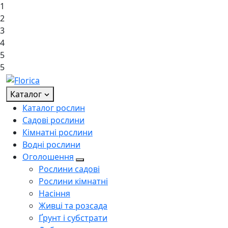
1
2
3
4
5
5
Каталог
Каталог рослин
Садові рослини
Кімнатні рослини
Водні рослини
Оголошення
Рослини садові
Рослини кімнатні
Насіння
Живці та розсада
Ґрунт і субстрати