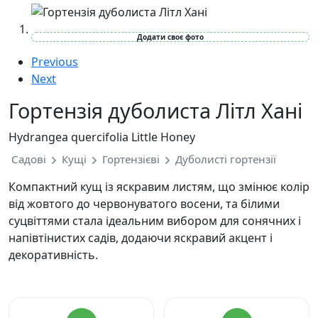
Додати своє фото
Previous
Next
Гортензія дуболиста Літл Хані
Hydrangea quercifolia Little Honey
Садові
Кущі
Гортензієві
Дуболисті гортензії
Компактний кущ із яскравим листям, що змінює колір
від жовтого до червонуватого восени, та білими
суцвіттями стала ідеальним вибором для сонячних і
напівтінистих садів, додаючи яскравий акцент і
декоративність.