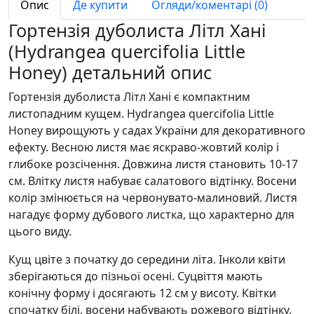
Опис
Де купити
Огляди/коментарі (0)
Гортензія дуболиста Літл Хані
(Hydrangea quercifolia Little
Honey) детальний опис
Гортензія дуболиста Літл Хані є компактним
листопадним кущем. Hydrangea quercifolia Little
Honey вирощують у садах України для декоративного
ефекту. Весною листя має яскраво-жовтий колір і
глибоке розсічення. Довжина листя становить 10-17
см. Влітку листя набуває салатового відтінку. Восени
колір змінюється на червонувато-малиновий. Листя
нагадує форму дубового листка, що характерно для
цього виду.
Кущ цвіте з початку до середини літа. Інколи квіти
зберігаються до пізньої осені. Суцвіття мають
конічну форму і досягають 12 см у висоту. Квітки
спочатку білі, восени набувають рожевого відтінку.