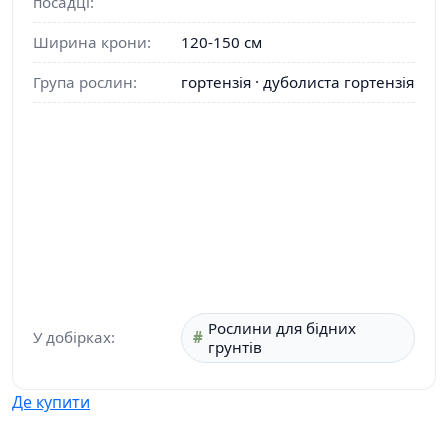
посадці:
Ширина крони:
120-150 см
Група рослин:
гортензія · дуболиста гортензія
Рослини для бідних
У добірках:
грунтів
Де купити