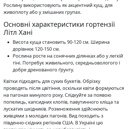
Рослину використовують як акцентний кущ, для
живоплоту або у змішаних групах.
Основні характеристики гортензії
Літл Хані
Висота куща становить 90-120 см. Ширина
дорівнює 120-150 см.
Рослина росте на сонячних ділянках або у легкій
тіні. Потребує живильного, середньовологого і
добре дренованого ґрунту.
Квітки підходять для сухих букетів. Обрізку
проводять після цвітіння, оскільки квіти формуються
на пагонах минулого року. Слідкуйте за появою
попелиць, капсидних клопів, павутинного кліща та
лускатих шкідників. Розмноження здійснюють
живцями з молодих пагонів. Вид походить з
південно-східних регіонів США. В Україні цю