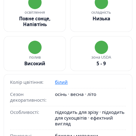
освітлення
складність
Повне сонце,
Низька
Напівтінь
полив
зона USDA
Високий
5 - 9
Колір цвітіння:
білий
Сезон
осінь · весна · літо
декоративності:
Особливості:
підходить для зрізу · підходить
для сухоцвітів · ефектний
вигляд
Природні
бджоли · метелики