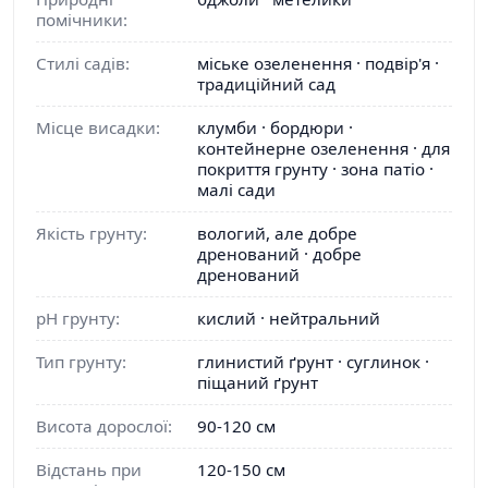
помічники:
Стилі садів:
міське озеленення · подвір'я ·
традиційний сад
Місце висадки:
клумби · бордюри ·
контейнерне озеленення · для
покриття грунту · зона патіо ·
малі сади
Якість грунту:
вологий, але добре
дренований · добре
дренований
pH грунту:
кислий · нейтральний
Тип грунту:
глинистий ґрунт · суглинок ·
піщаний ґрунт
Висота дорослої:
90-120 см
Відстань при
120-150 см