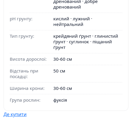
дренований · добре
дренований
pH грунту:
кислий · лужний ·
нейтральний
Тип грунту:
крейдяний ґрунт · глинистий
ґрунт · суглинок · піщаний
ґрунт
Висота дорослої:
30-60 см
Відстань при
50 см
посадці:
Ширина крони:
30-60 см
Група рослин:
фуксія
Де купити