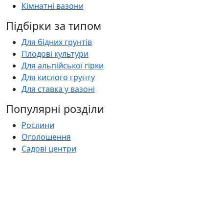
Кімнатні вазони
Підбірки за типом
Для бідних грунтів
Плодові культури
Для альпійської гірки
Для кислого грунту
Для ставка у вазоні
Популярні розділи
Рослини
Оголошення
Садові центри
Статті
Поширені запитання
Florica.com.ua
Про нас