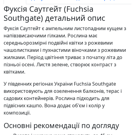
Фуксія Саутгейт (Fuchsia
Southgate) детальний опис
Фуксія Саутгейт є ампельним листопадним кущем з
напівзвисаючими гілками. Рослина має
середньорозмірні подвійні квітки з рожевими
чашолистками і пухнастими віночками з рожевими
жилками. Період цвітіння триває з початку літа до
пізньої осені. Листя зелене, створює контраст з
квітками.
У південних регіонах України Fuchsia Southgate
використовують для озеленення балконів, терас і
садових контейнерів. Рослина підходить для
підвісних кашпо. Вона додає об'єм і колір у
композиції.
Основні рекомендації по догляду