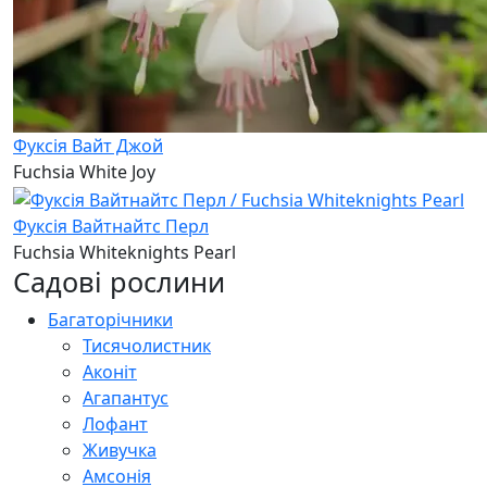
Фуксія Вайт Джой
Fuchsia White Joy
Фуксія Вайтнайтс Перл
Fuchsia Whiteknights Pearl
Садові рослини
Багаторічники
Тисячолистник
Аконіт
Агапантус
Лофант
Живучка
Амсонія