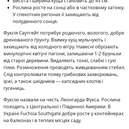
Висота і ширина куща становить до 45 см.
Рослина росте на сонці або в частковому затінку.
У спекотних регіонах її захищають від
полуденного сонця.
Фуксія Саутгейт потребує родючого, вологого, добре
дренованого ґрунту. Взимку кущ мульчують і
захищають від холодного вітру. Навесні обрізають
минулорічні квітучі пагони, залишаючи 1-2 бруньки
від старої деревини. Видаляють тонкі, слабкі і сухі
гілки. Розмноження проводять живцюванням стебел.
Слід контролювати появу грибкових захворювань,
іржі, а також шкідників — капсидних клопів і
гусениць.
Фуксію назвали на честь Леонгарда Фукса. Рослина
походить з Центральної і Південної Америки. В
Україні Fuchsia Southgate добре росте у контейнерах
на балконах і в теплих місцях саду.