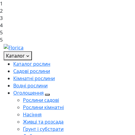
1
2
3
4
5
5
Каталог
Каталог рослин
Садові рослини
Кімнатні рослини
Водні рослини
Оголошення
Рослини садові
Рослини кімнатні
Насіння
Живці та розсада
Ґрунт і субстрати