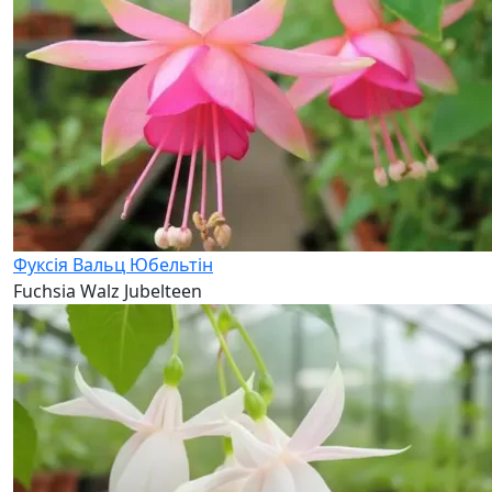
Фуксія Вальц Юбельтін
Fuchsia Walz Jubelteen