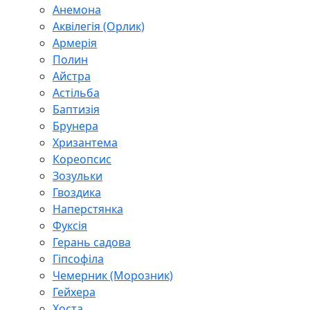
Анемона
Аквілегія (Орлик)
Армерія
Полин
Айстра
Астільба
Баптизія
Брунера
Хризантема
Кореопсис
Зозульки
Гвоздика
Наперстянка
Фуксія
Герань садова
Гіпсофіла
Чемерник (Морозник)
Гейхера
Хоста