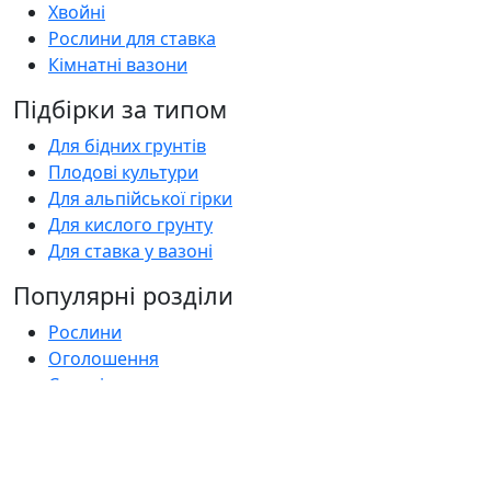
Хвойні
Рослини для ставка
Кімнатні вазони
Підбірки за типом
Для бідних грунтів
Плодові культури
Для альпійської гірки
Для кислого грунту
Для ставка у вазоні
Популярні розділи
Рослини
Оголошення
Садові центри
Статті
Поширені запитання
Florica.com.ua