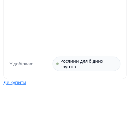
Рослини для бідних
У добірках:
грунтів
Де купити