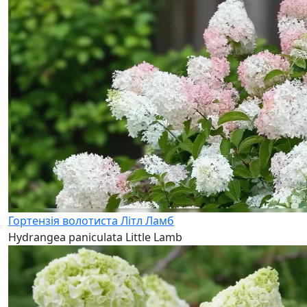
Гортензія волотиста Літл Ламб
Hydrangea paniculata Little Lamb