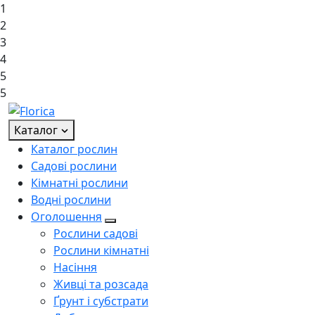
1
2
3
4
5
5
Каталог
Каталог рослин
Садові рослини
Кімнатні рослини
Водні рослини
Оголошення
Рослини садові
Рослини кімнатні
Насіння
Живці та розсада
Ґрунт і субстрати