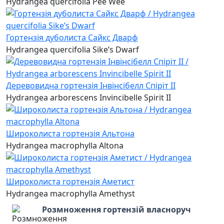
Hydrangea quercifolia Pee Wee
Гортензія дуболиста Сайкс Дварф
Hydrangea quercifolia Sike’s Dwarf
Деревовидна гортензія Інвінсібелл Спіріт II
Hydrangea arborescens Invincibelle Spirit II
Широколиста гортензія Альтона
Hydrangea macrophylla Altona
Широколиста гортензія Аметист
Hydrangea macrophylla Amethyst
Розмноження гортензій власноруч