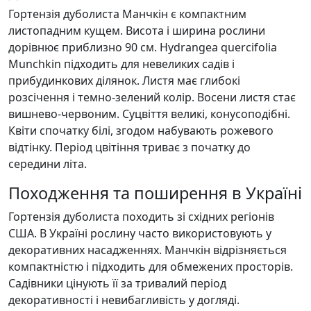
Гортензія дуболиста Манчкін є компактним
листопадним кущем. Висота і ширина рослини
дорівнює приблизно 90 см. Hydrangea quercifolia
Munchkin підходить для невеликих садів і
прибудинкових ділянок. Листя має глибокі
розсічення і темно-зелений колір. Восени листя стає
вишнево-червоним. Суцвіття великі, конусоподібні.
Квіти спочатку білі, згодом набувають рожевого
відтінку. Період цвітіння триває з початку до
середини літа.
Походження та поширення в Україні
Гортензія дуболиста походить зі східних регіонів
США. В Україні рослину часто використовують у
декоративних насадженнях. Манчкін відрізняється
компактністю і підходить для обмежених просторів.
Садівники цінують її за тривалий період
декоративності і невибагливість у догляді.