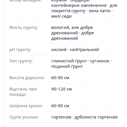
контейнерне озеленення · для
покриття грунту · зона патіо ·
малі сади
Якість грунту:
вологий, але добре
дренований · добре
дренований
pH грунту:
кислий · нейтральний
Тип грунту:
глинистий ґрунт · суглинок ·
піщаний ґрунт
Висота дорослої:
60-90 см
Відстань при
90-120 см
посадці:
Ширина крони:
60-90 см
Група рослин:
гортензія · дуболиста гортензія