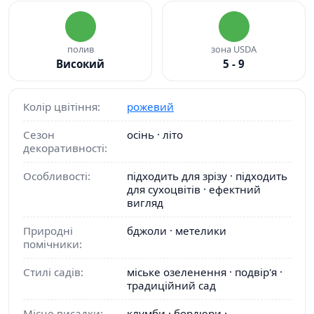
полив
зона USDA
Високий
5 - 9
Колір цвітіння:
рожевий
Сезон
осінь · літо
декоративності:
Особливості:
підходить для зрізу · підходить
для сухоцвітів · ефектний
вигляд
Природні
бджоли · метелики
помічники:
Стилі садів:
міське озеленення · подвір'я ·
традиційний сад
Місце висадки:
клумби · бордюри ·