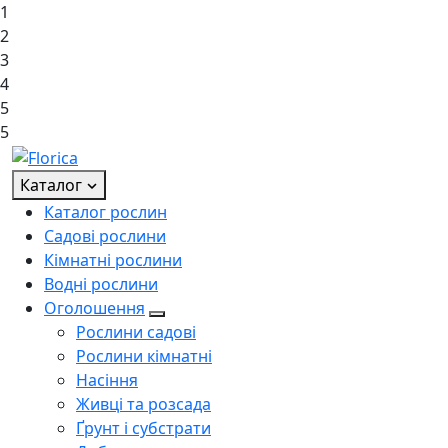
1
2
3
4
5
5
Каталог
Каталог рослин
Садові рослини
Кімнатні рослини
Водні рослини
Оголошення
Рослини садові
Рослини кімнатні
Насіння
Живці та розсада
Ґрунт і субстрати