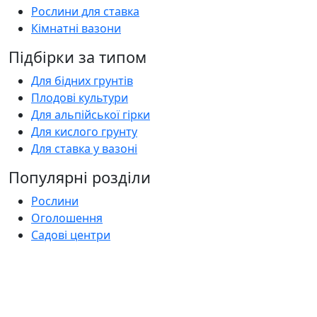
Рослини для ставка
Кімнатні вазони
Підбірки за типом
Для бідних грунтів
Плодові культури
Для альпійської гірки
Для кислого грунту
Для ставка у вазоні
Популярні розділи
Рослини
Оголошення
Садові центри
Статті
Поширені запитання
Florica.com.ua