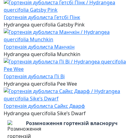
Гортензія дуболиста Гетсбі Пінк
Hydrangea quercifolia Gatsby Pink
Гортензія дуболиста Манчкін
Hydrangea quercifolia Munchkin
Гортензія дуболиста Пі Ві
Hydrangea quercifolia Pee Wee
Гортензія дуболиста Сайкс Дварф
Hydrangea quercifolia Sike’s Dwarf
Розмноження гортензій власноруч