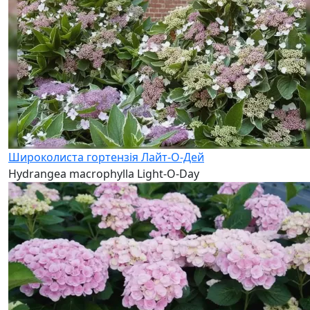
Широколиста гортензія Лайт-О-Дей
Hydrangea macrophylla Light-O-Day