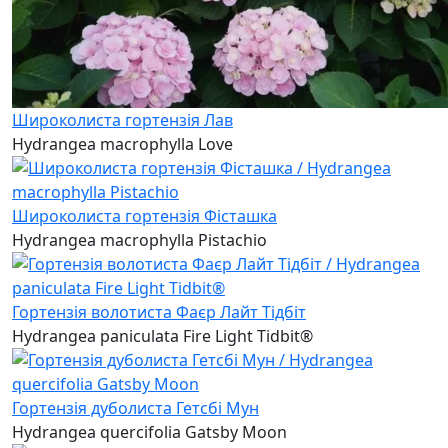
Широколиста гортензія Лав
Hydrangea macrophylla Love
Широколиста гортензія Фісташка
Hydrangea macrophylla Pistachio
Гортензія волотиста Фаєр Лайт Тідбіт
Hydrangea paniculata Fire Light Tidbit®
Гортензія дуболиста Гетсбі Мун
Hydrangea quercifolia Gatsby Moon