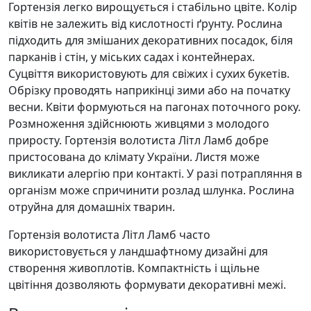
Гортензія легко вирощується і стабільно цвіте. Колір
квітів не залежить від кислотності ґрунту. Рослина
підходить для змішаних декоративних посадок, біля
парканів і стін, у міських садах і контейнерах.
Суцвіття використовують для свіжих і сухих букетів.
Обрізку проводять наприкінці зими або на початку
весни. Квіти формуються на пагонах поточного року.
Розмноження здійснюють живцями з молодого
приросту. Гортензія волотиста Літл Ламб добре
пристосована до клімату України. Листя може
викликати алергію при контакті. У разі потрапляння в
організм може спричинити розлад шлунка. Рослина
отруйна для домашніх тварин.
Гортензія волотиста Літл Ламб часто
використовується у ландшафтному дизайні для
створення живоплотів. Компактність і щільне
цвітіння дозволяють формувати декоративні межі.