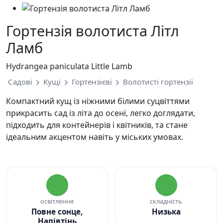
Гортензія волотиста Літл
Ламб
Hydrangea paniculata Little Lamb
Садові
Кущі
Гортензієві
Волотисті гортензії
Компактний кущ із ніжними білими суцвіттями
прикрасить сад із літа до осені, легко доглядати,
підходить для контейнерів і квітників, та стане
ідеальним акцентом навіть у міських умовах.
освітлення
складність
Повне сонце,
Низька
Напівтінь