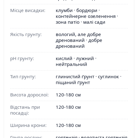
Місце висадки:
клумби · бордюри ·
контейнерне озеленення ·
зона патіо · малі сади
Якість грунту:
вологий, але добре
дренований · добре
дренований
pH грунту:
кислий · лужний ·
нейтральний
Тип грунту:
глинистий ґрунт · суглинок ·
піщаний ґрунт
Висота дорослої:
120-180 см
Відстань при
120-180 см
посадці:
Ширина крони:
120-180 см
Група рослин:
гортензія · волотиста гортензія