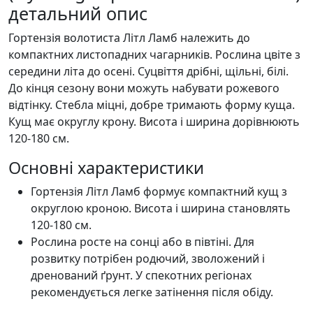
детальний опис
Гортензія волотиста Літл Ламб належить до
компактних листопадних чагарників. Рослина цвіте з
середини літа до осені. Суцвіття дрібні, щільні, білі.
До кінця сезону вони можуть набувати рожевого
відтінку. Стебла міцні, добре тримають форму куща.
Кущ має округлу крону. Висота і ширина дорівнюють
120-180 см.
Основні характеристики
Гортензія Літл Ламб формує компактний кущ з
округлою кроною. Висота і ширина становлять
120-180 см.
Рослина росте на сонці або в півтіні. Для
розвитку потрібен родючий, зволожений і
дренований ґрунт. У спекотних регіонах
рекомендується легке затінення після обіду.