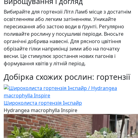
Вирощування і догляд
Вибирайте для гортензії Літл Ламб місце з достатнім
освітленням або легким затіненням. Уникайте
пересихання або застою води в ґрунті. Регулярно
поливайте рослину у посушливі періоди. Вносьте
органічні добрива навесні. Для рясного цвітіння
обрізайте гілки наприкінці зими або на початку
весни. Це стимулює зростання нових пагонів і
формування квітів у літній період.
Добірка схожих рослин: гортензії
Широколиста гортензія Інспайр
Hydrangea macrophylla Inspire