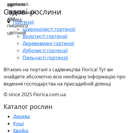
Садові рослини
Гортензії
Широколисті гортензії
Волотисті гортензії
Деревовидні гортензії
Дуболисті гортензії
Пильчасті гортензії
Вітаємо на порталі з садівництва Florica! Тут ви
знайдете абсолютно всю необхідну інформацію про
ведення господарства на присадибній ділянці
© since 2025 Florica.com.ua
Каталог рослин
Дерева
Кущі
Хвойні