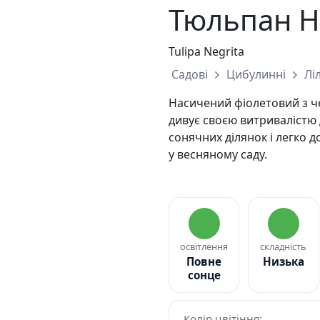
Тюльпан Н
Tulipa Negrita
Садові
Цибулинні
Ліл
Насичений фіолетовий з 
дивує своєю витривалістю д
сонячних ділянок і легко 
у весняному саду.
освітлення
складність
Повне
Низька
сонце
Колір цвітіння: