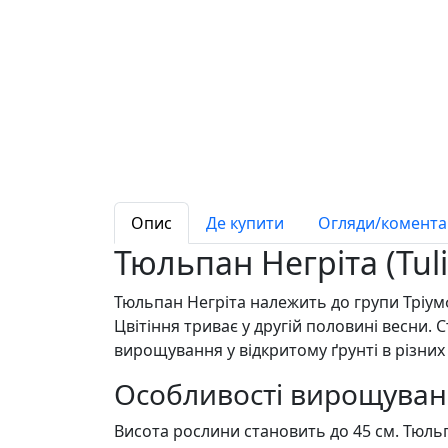
Опис
Де купити
Огляди/коментар
Тюльпан Негріта (Tul
Тюльпан Негріта належить до групи Тріу
Цвітіння триває у другій половині весни. 
вирощування у відкритому ґрунті в різних 
Особливості вирощува
Висота рослини становить до 45 см. Тюл