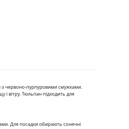
и з червоно-пурпуровими смужками.
щу і вітру. Тюльпан підходить для
ами. Для посадки обирають сонячні