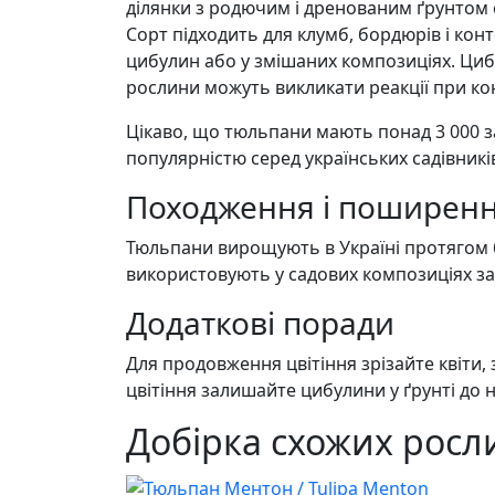
ділянки з родючим і дренованим ґрунтом 
Сорт підходить для клумб, бордюрів і ко
цибулин або у змішаних композиціях. Циб
рослини можуть викликати реакції при кон
Цікаво, що тюльпани мають понад 3 000 за
популярністю серед українських садівникі
Походження і поширення
Тюльпани вирощують в Україні протягом ба
використовують у садових композиціях зав
Додаткові поради
Для продовження цвітіння зрізайте квіт
цвітіння залишайте цибулини у ґрунті до 
Добірка схожих росли