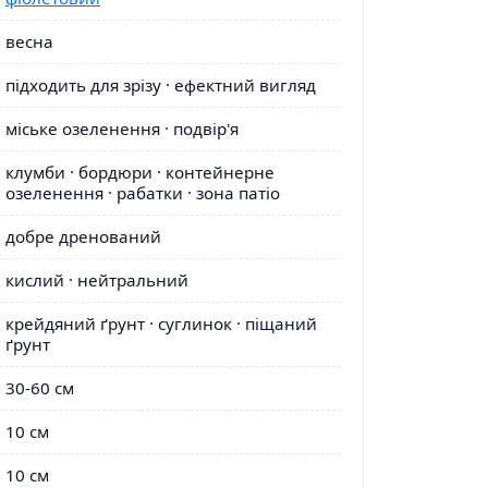
весна
підходить для зрізу · ефектний вигляд
міське озеленення · подвір'я
клумби · бордюри · контейнерне
озеленення · рабатки · зона патіо
добре дренований
кислий · нейтральний
крейдяний ґрунт · суглинок · піщаний
ґрунт
30-60 см
10 см
10 см