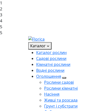
1
2
3
4
5
5
Каталог
Каталог рослин
Садові рослини
Кімнатні рослини
Водні рослини
Оголошення
Рослини садові
Рослини кімнатні
Насіння
Живці та розсада
Ґрунт і субстрати