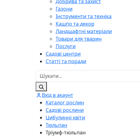
Добрива та захист
Газони
Інструменти та техніка
Кашпо та декор
Ландшафтні матеріали
Товари для тварин
Послуги
Садові центри
Статті та поради
Вхід в акаунт
Каталог рослин
Садові рослини
Цибулинні квіти
Тюльпан
Тріумф-тюльпан