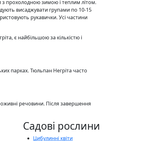
 з прохолодною зимою і теплим літом.
ндують висаджувати групами по 10-15
ристовують рукавички. Усі частини
ріта, є найбільшою за кількістю і
ьких парках. Тюльпан Негріта часто
поживні речовини. Після завершення
Садові рослини
Цибулинні квіти