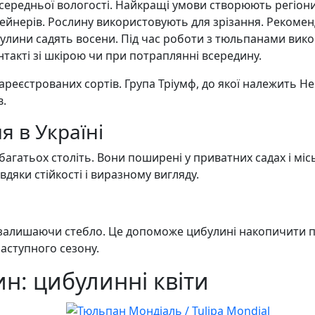
середньої вологості. Найкращі умови створюють регіони
нтейнерів. Рослину використовують для зрізання. Рекоме
улини садять восени. Під час роботи з тюльпанами вико
такті зі шкірою чи при потраплянні всередину.
реєстрованих сортів. Група Тріумф, до якої належить Нег
в.
 в Україні
гатьох століть. Вони поширені у приватних садах і міс
дяки стійкості і виразному вигляду.
и, залишаючи стебло. Це допоможе цибулині накопичити 
наступного сезону.
н: цибулинні квіти