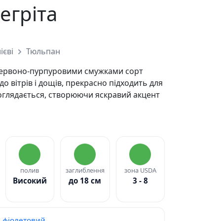
егріта
ієві
Тюльпан
червоно-пурпуровими смужками сорт
о вітрів і дощів, прекрасно підходить для
доглядається, створюючи яскравий акцент
полив
заглиблення
зона USDA
Високий
до 18 см
3 - 8
фіолетовий