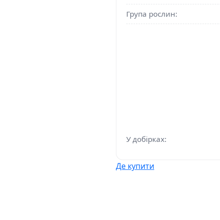
Група рослин:
У добірках:
Де купити