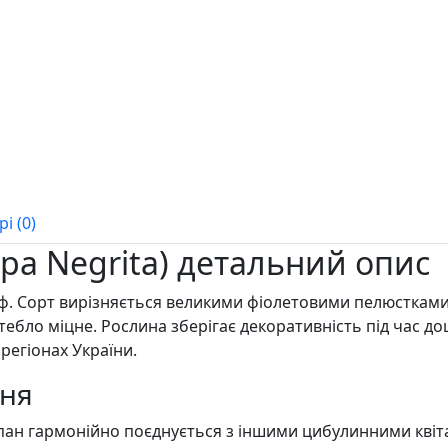
і (0)
ipa Negrita) детальний опис
мф. Сорт вирізняється великими фіолетовими пелюсткам
Стебло міцне. Рослина зберігає декоративність під час до
регіонах України.
ння
ьпан гармонійно поєднується з іншими цибулинними квіт