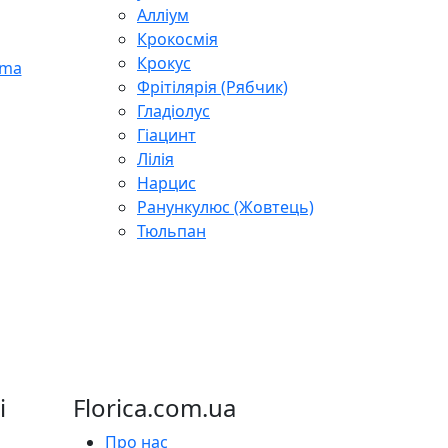
Алліум
Крокосмія
Крокус
Фрітілярія (Рябчик)
Гладіолус
Гіацинт
Лілія
Нарцис
Ранункулюс (Жовтець)
Тюльпан
і
Florica.com.ua
Про нас