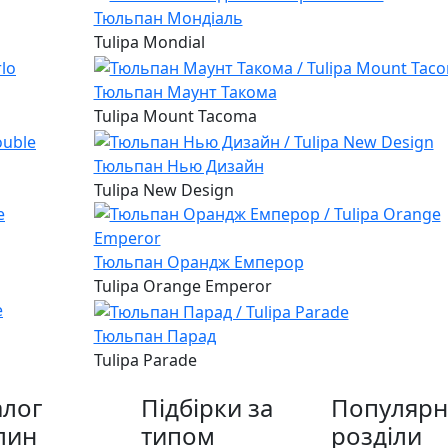
Тюльпан Мондiаль
Tulipa Mondial
Тюльпан Маунт Такома
Tulipa Mount Tacoma
Тюльпан Нью Дизайн
Tulipa New Design
Тюльпан Орандж Емперор
Tulipa Orange Emperor
Тюльпан Парад
Tulipa Parade
алог
Підбірки за
Популярн
лин
типом
розділи