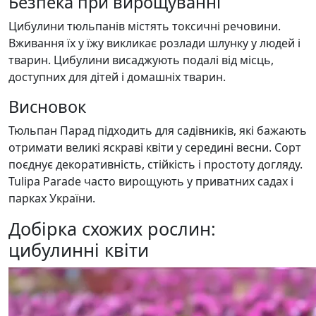
Безпека при вирощуванні
Цибулини тюльпанів містять токсичні речовини.
Вживання їх у їжу викликає розлади шлунку у людей і
тварин. Цибулини висаджують подалі від місць,
доступних для дітей і домашніх тварин.
Висновок
Тюльпан Парад підходить для садівників, які бажають
отримати великі яскраві квіти у середині весни. Сорт
поєднує декоративність, стійкість і простоту догляду.
Tulipa Parade часто вирощують у приватних садах і
парках України.
Добірка схожих рослин:
цибулинні квіти