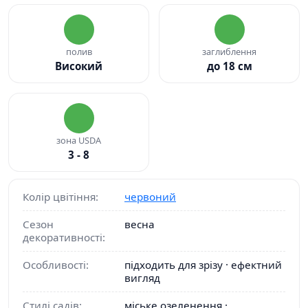
полив
заглиблення
Високий
до 18 см
зона USDA
3 - 8
Колір цвітіння:
червоний
Сезон
весна
декоративності:
Особливості:
підходить для зрізу · ефектний
вигляд
Стилі садів:
міське озеленення ·