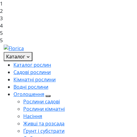
1
2
3
4
5
5
Каталог
Каталог рослин
Садові рослини
Кімнатні рослини
Водні рослини
Оголошення
Рослини садові
Рослини кімнатні
Насіння
Живці та розсада
Ґрунт і субстрати