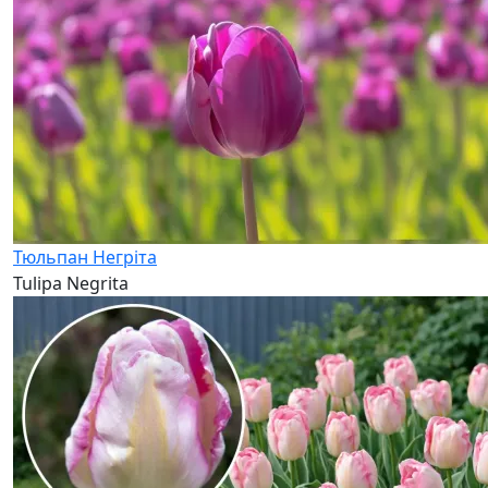
Тюльпан Негріта
Tulipa Negrita