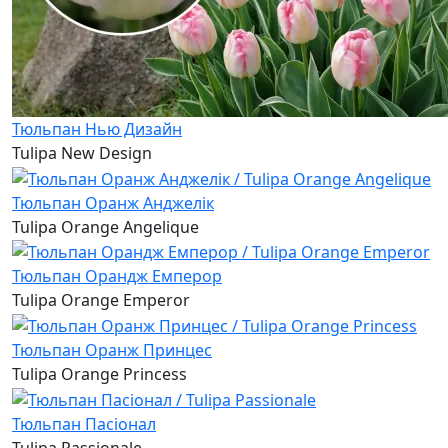
Тюльпан Нью Дизайн
Tulipa New Design
Тюльпан Оранж Анджелік
Tulipa Orange Angelique
Тюльпан Орандж Емперор
Tulipa Orange Emperor
Тюльпан Оранж Принцес
Tulipa Orange Princess
Тюльпан Пасіонал
Tulipa Passionale