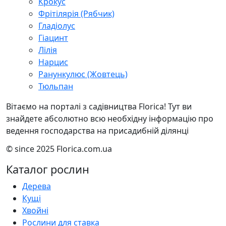
Крокус
Фрітілярія (Рябчик)
Гладіолус
Гіацинт
Лілія
Нарцис
Ранункулюс (Жовтець)
Тюльпан
Вітаємо на порталі з садівництва Florica! Тут ви
знайдете абсолютно всю необхідну інформацію про
ведення господарства на присадибній ділянці
© since 2025 Florica.com.ua
Каталог рослин
Дерева
Кущі
Хвойні
Рослини для ставка