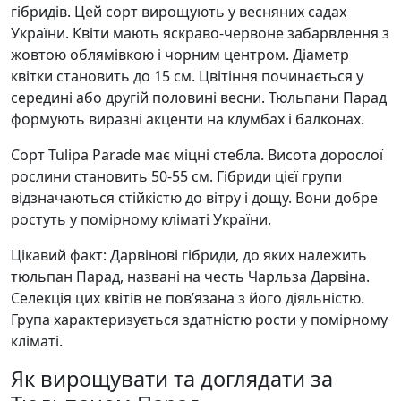
гібридів. Цей сорт вирощують у весняних садах
України. Квіти мають яскраво-червоне забарвлення з
жовтою облямівкою і чорним центром. Діаметр
квітки становить до 15 см. Цвітіння починається у
середині або другій половині весни. Тюльпани Парад
формують виразні акценти на клумбах і балконах.
Сорт Tulipa Parade має міцні стебла. Висота дорослої
рослини становить 50-55 см. Гібриди цієї групи
відзначаються стійкістю до вітру і дощу. Вони добре
ростуть у помірному кліматі України.
Цікавий факт: Дарвінові гібриди, до яких належить
тюльпан Парад, названі на честь Чарльза Дарвіна.
Селекція цих квітів не пов’язана з його діяльністю.
Група характеризується здатністю рости у помірному
кліматі.
Як вирощувати та доглядати за