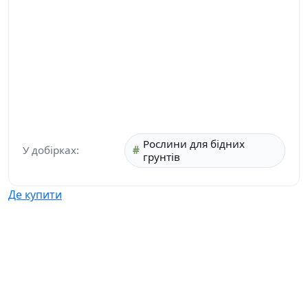
Рослини для бідних
У добірках:
грунтів
Де купити