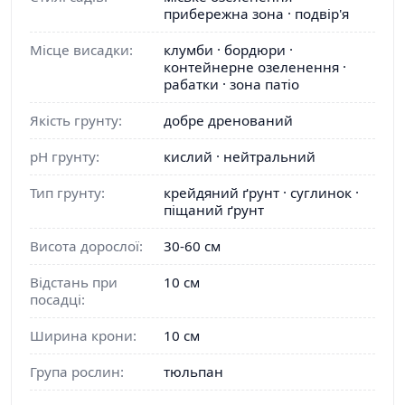
прибережна зона · подвір'я
Місце висадки:
клумби · бордюри ·
контейнерне озеленення ·
рабатки · зона патіо
Якість грунту:
добре дренований
pH грунту:
кислий · нейтральний
Тип грунту:
крейдяний ґрунт · суглинок ·
піщаний ґрунт
Висота дорослої:
30-60 см
Відстань при
10 см
посадці:
Ширина крони:
10 см
Група рослин:
тюльпан