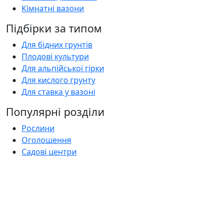
Кімнатні вазони
Підбірки за типом
Для бідних грунтів
Плодові культури
Для альпійської гірки
Для кислого грунту
Для ставка у вазоні
Популярні розділи
Рослини
Оголошення
Садові центри
Статті
Поширені запитання
Florica.com.ua
Про нас