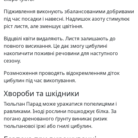
Підживлення виконують збалансованими добривами
під час посадки і навесні. Надлишок азоту стимулює
ріст листя, але зменшує цвітіння.
Відцвілі квіти видаляють. Листя залишають до
повного висихання. Це дає змогу цибулині
накопичити поживні речовини для наступного
сезону.
Розмноження проводять відокремленням діток
цибулин під час викопування.
Хвороби та шкідники
Тюльпан Парад може уражатися попелицями і
равликами. Іноді рослини пошкоджує білка. За
погано дренованого ґрунту виникає ризик
тюльпанової іржі або гнилі цибулин.