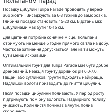
Тюльпаном Парад
Посадку цибулин Tulipa Parade проводять у вересні
або жовтні. Висаджують за 6-8 тижнів до заморозків.
Глибина посадки становить 15-20 см. Відстань між
цибулинами має бути 10-15 см.
Для цвітіння потрібне сонячне місце. Тюльпани
отримують не менше 6 годин прямого світла на добу.
Часткове затінення допускається, але квіти можуть
бути менш яскравими.
Оптимальний ґрунт для Tulipa Parade має бути добре
дренований. Реакція ґрунту дорівнює pH 6.0-7.0.
Піщані або суглинкові ґрунти підходять найкраще.
Надлишок вологи призводить до гниття цибулин.
Після посадки цибулини поливають. У період росту
підтримують помірну вологість. Надмірного поливу
уникають. Коли листя починає в’янути, полив
скорочують.