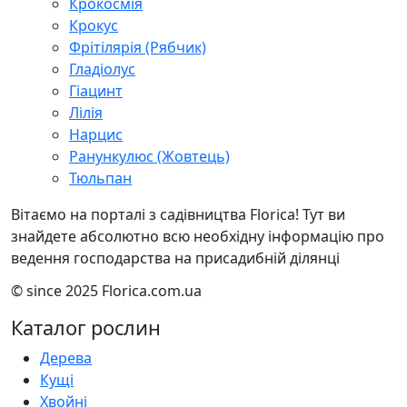
Крокосмія
Крокус
Фрітілярія (Рябчик)
Гладіолус
Гіацинт
Лілія
Нарцис
Ранункулюс (Жовтець)
Тюльпан
Вітаємо на порталі з садівництва Florica! Тут ви
знайдете абсолютно всю необхідну інформацію про
ведення господарства на присадибній ділянці
© since 2025 Florica.com.ua
Каталог рослин
Дерева
Кущі
Хвойні