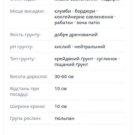
Місце висадки:
клумби · бордюри ·
контейнерне озеленення ·
рабатки · зона патіо
Якість грунту:
добре дренований
pH грунту:
кислий · нейтральний
Тип грунту:
крейдяний ґрунт · суглинок ·
піщаний ґрунт
Висота дорослої:
30-60 см
Відстань при
10 см
посадці:
Ширина крони:
10 см
Група рослин:
тюльпан