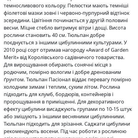
темносливового кольору. Пелюстки мають темніші
фіолетові мазки зовні і червоно-пурпурний відтінок
зсередини. Цвітіння починається у другій половині
весни. Міцне стебло витримує вітри і дощі. Висота
рослини становить 40 см. Тюльпан добре
поєднується з іншими цибулинними культурами. У
2010 році сорт отримав нагороду «Award of Garden
Merit» від Королівського садівничого товариства.
Для вирощування обирають сонячні місця з
родючим, помірно вологим і добре дренованим
ґрунтом. Тюльпан Пасіонал віддає перевагу помірно
холодним зимам і теплим, сухим літом. Рослина
підходить для клумб, бордюрів, контейнерів і
пророщування в приміщенні. Для декоративного
ефекту цибулини висаджують групами по 10-15 штук
або змішують з іншими весняними цибулинними.
Тюльпан підходить для зрізання. Саджати цибулини
рекомендують восени. Під час роботи з рослиною