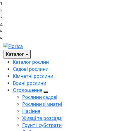
1
2
3
4
5
5
Каталог
Каталог рослин
Садові рослини
Кімнатні рослини
Водні рослини
Оголошення
Рослини садові
Рослини кімнатні
Насіння
Живці та розсада
Ґрунт і субстрати