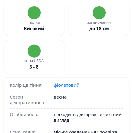
полив
заглиблення
Високий
до 18 см
зона USDA
3 - 8
Колір цвітіння:
фіолетовий
Сезон
весна
декоративності:
Особливості:
підходить для зрізу · ефектний
вигляд
Стилі садів:
міське озеленення · подвір'я