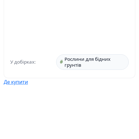
Рослини для бідних
У добірках:
грунтів
Де купити