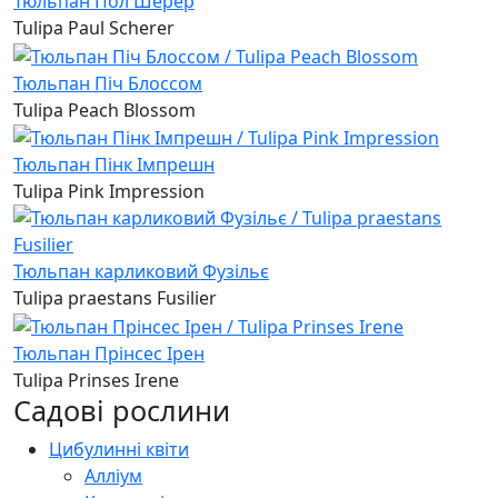
Тюльпан Пол Шерер
Tulipa Paul Scherer
Тюльпан Піч Блоссом
Tulipa Peach Blossom
Тюльпан Пінк Імпрешн
Tulipa Pink Impression
Тюльпан карликовий Фузільє
Tulipa praestans Fusilier
Тюльпан Прінсес Ірен
Tulipa Prinses Irene
Садові рослини
Цибулинні квіти
Алліум