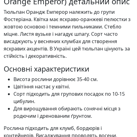
Orange Emperor) детальний опис
Тюльпан Орандж Емперор належить до групи
Фостеріана. Квітка має яскраво-оранжеві пелюстки з
жовтою основою і темними пильниками. Стебло
міцне. Листя вузьке і нагадує шпагу. Сорт часто
висаджують у весняних клумбах для створення
яскравих акцентів. В Україні цей тюльпан цінують за
стійкість і декоративність.
Основні характеристики
Висота рослини дорівнює 35-40 см.
Цвітіння настає у квітні.
Сорт підходить для групових посадок по 10-15
цибулин.
Для вирощування обирають сонячні місця з
родючим і дренованим ґрунтом.
Рослина підходить для клумб, бордюрів і
контейнерів. Висаджування проводять восени.