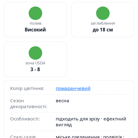
полив
заглиблення
Високий
до 18 см
зона USDA
3 - 8
Колір цвітіння:
помаранчевий
Сезон
весна
декоративності:
Особливості:
підходить для зрізу · ефектний
вигляд
Стилі садів:
міське озеленення · подвір'я ·