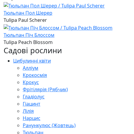
Тюльпан Пол Шерер
Tulipa Paul Scherer
Тюльпан Піч Блоссом
Tulipa Peach Blossom
Садові рослини
Цибулинні квіти
Алліум
Крокосмія
Крокус
Фрітілярія (Рябчик)
Гладіолус
Гіацинт
Лілія
Нарцис
Ранункулюс (Жовтець)
Тюльпан