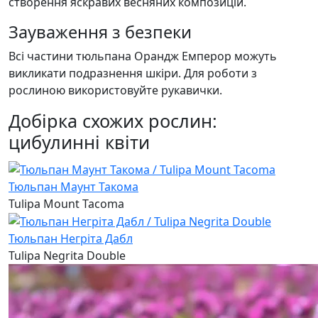
створення яскравих весняних композицій.
Зауваження з безпеки
Всі частини тюльпана Орандж Емперор можуть
викликати подразнення шкіри. Для роботи з
рослиною використовуйте рукавички.
Добірка схожих рослин:
цибулинні квіти
Тюльпан Маунт Такома
Tulipa Mount Tacoma
Тюльпан Негріта Дабл
Tulipa Negrita Double