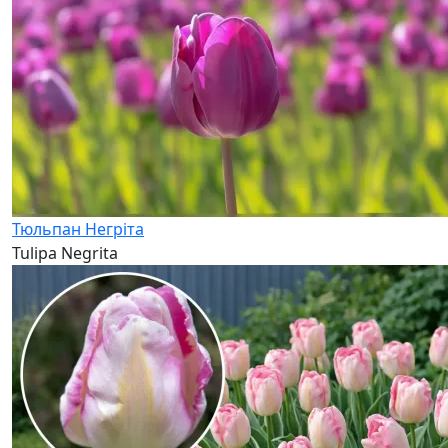
Тюльпан Негріта
Tulipa Negrita