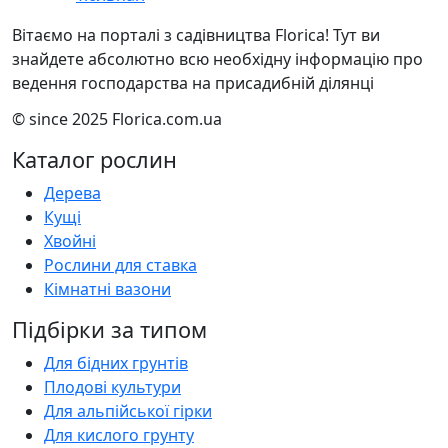
Вітаємо на порталі з садівництва Florica! Тут ви
знайдете абсолютно всю необхідну інформацію про
ведення господарства на присадибній ділянці
© since 2025 Florica.com.ua
Каталог рослин
Дерева
Кущі
Хвойні
Рослини для ставка
Кімнатні вазони
Підбірки за типом
Для бідних грунтів
Плодові культури
Для альпійської гірки
Для кислого грунту