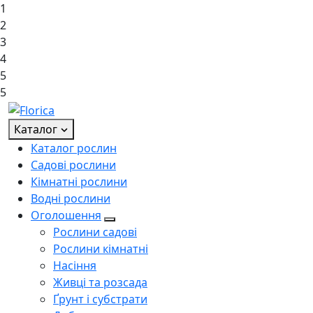
1
2
3
4
5
5
Каталог
Каталог рослин
Садові рослини
Кімнатні рослини
Водні рослини
Оголошення
Рослини садові
Рослини кімнатні
Насіння
Живці та розсада
Ґрунт і субстрати