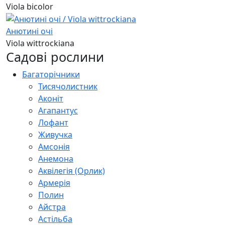
Viola bicolor
Анютині очі
Viola wittrockiana
Садові рослини
Багаторічники
Тисячолистник
Аконіт
Агапантус
Лофант
Живучка
Амсонія
Анемона
Аквілегія (Орлик)
Армерія
Полин
Айстра
Астільба