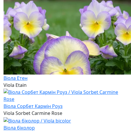
Віола Етен
Viola Etain
Віола Сорбет Кармін Роуз
Viola Sorbet Carmine Rose
Віола біколор