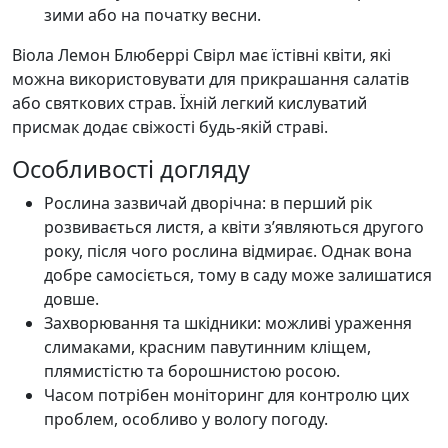
зими або на початку весни.
Віола Лемон Блюберрі Свірл має їстівні квіти, які
можна використовувати для прикрашання салатів
або святкових страв. Їхній легкий кислуватий
присмак додає свіжості будь-якій страві.
Особливості догляду
Рослина зазвичай дворічна: в перший рік
розвивається листя, а квіти з’являються другого
року, після чого рослина відмирає. Однак вона
добре самосіється, тому в саду може залишатися
довше.
Захворювання та шкідники: можливі ураження
слимаками, красним павутинним кліщем,
плямистістю та борошнистою росою.
Часом потрібен моніторинг для контролю цих
проблем, особливо у вологу погоду.