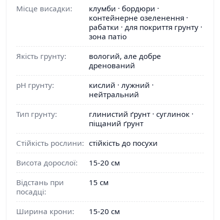
Місце висадки:
клумби · бордюри ·
контейнерне озеленення ·
рабатки · для покриття грунту ·
зона патіо
Якість грунту:
вологий, але добре
дренований
pH грунту:
кислий · лужний ·
нейтральний
Тип грунту:
глинистий ґрунт · суглинок ·
піщаний ґрунт
Стійкість рослини:
стійкість до посухи
Висота дорослої:
15-20 см
Відстань при
15 см
посадці:
Ширина крони:
15-20 см