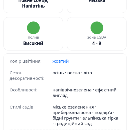
Повне сонце,
Низька
Напівтінь
полив
зона USDA
Високий
4 - 9
Колір цвітіння:
жовтий
Сезон
осінь · весна · літо
декоративності:
Особливості:
напіввічнозелена · ефектний
вигляд
Стилі садів:
міське озеленення ·
прибережна зона · подвір'я ·
бідні грунти · альпійська гірка
· традиційний сад