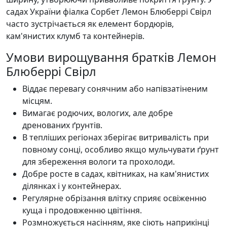
садах України фіалка Сорбет Лемон Блюберрі Свірл
часто зустрічається як елемент бордюрів,
кам'янистих клумб та контейнерів.
Умови вирощування братків Лемон
Блюберрі Свірл
Віддає перевагу сонячним або напівзатіненим
місцям.
Вимагає родючих, вологих, але добре
дренованих ґрунтів.
В тепліших регіонах зберігає витривалість при
повному сонці, особливо якщо мульчувати ґрунт
для збереження вологи та прохолоди.
Добре росте в садах, квітниках, на кам'янистих
ділянках і у контейнерах.
Регулярне обрізання влітку сприяє освіженню
куща і продовженню цвітіння.
Розмножується насінням, яке сіють наприкінці