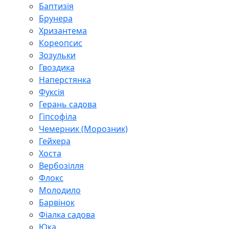
Баптизія
Брунера
Хризантема
Кореопсис
Зозульки
Гвоздика
Наперстянка
Фуксія
Герань садова
Гіпсофіла
Чемерник (Морозник)
Гейхера
Хоста
Вербозілля
Флокс
Молодило
Барвінок
Фіалка садова
Юка