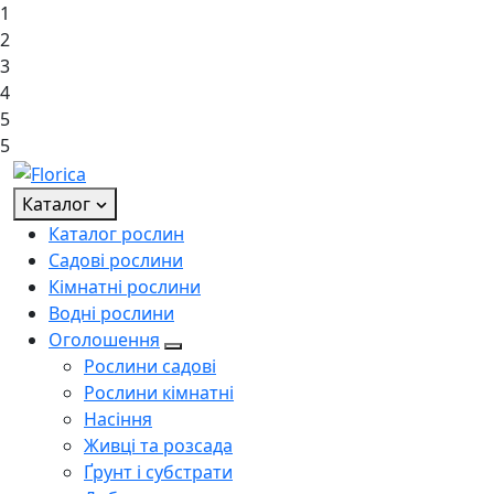
1
2
3
4
5
5
Каталог
Каталог рослин
Садові рослини
Кімнатні рослини
Водні рослини
Оголошення
Рослини садові
Рослини кімнатні
Насіння
Живці та розсада
Ґрунт і субстрати