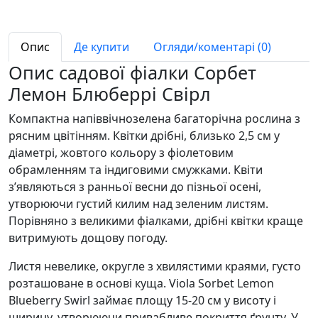
Опис
Де купити
Огляди/коментарі (0)
Опис садової фіалки Сорбет
Лемон Блюберрі Свірл
Компактна напіввічнозелена багаторічна рослина з
рясним цвітінням. Квітки дрібні, близько 2,5 см у
діаметрі, жовтого кольору з фіолетовим
обрамленням та індиговими смужками. Квіти
з’являються з ранньої весни до пізньої осені,
утворюючи густий килим над зеленим листям.
Порівняно з великими фіалками, дрібні квітки краще
витримують дощову погоду.
Листя невелике, округле з хвилястими краями, густо
розташоване в основі куща. Viola Sorbet Lemon
Blueberry Swirl займає площу 15-20 см у висоту і
ширину, утворюючи привабливе покриття ґрунту. У