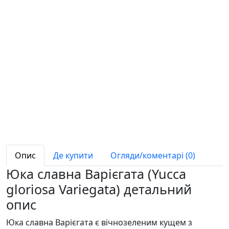
Опис
Де купити
Огляди/коментарі (0)
Юка славна Варієгата (Yucca
gloriosa Variegata) детальний
опис
Юка славна Варієгата є вічнозеленим кущем з