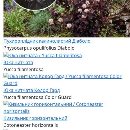
Пухироплідник калинолистий Діаболо
Physocarpus opulifolius Diabolo
Юка нитчата
Yucca filamentosa
Юка нитчата Колор Гард
Yucca filamentosa Color Guard
Кизильник горизонтальний
Cotoneaster horizontalis