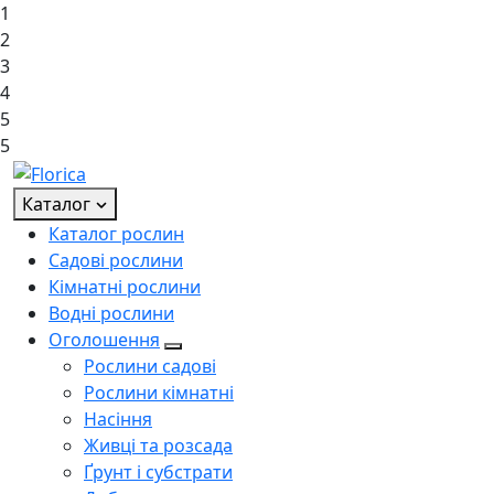
1
2
3
4
5
5
Каталог
Каталог рослин
Садові рослини
Кімнатні рослини
Водні рослини
Оголошення
Рослини садові
Рослини кімнатні
Насіння
Живці та розсада
Ґрунт і субстрати