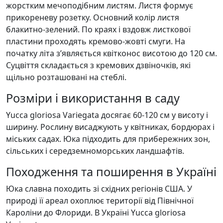
жорстким мечоподібним листям. Листя формує
прикореневу розетку. Основний колір листя
блакитно-зелений. По краях і вздовж листкової
пластини проходять кремово-жовті смуги. На
початку літа з’являється квітконос висотою до 120 см.
Суцвіття складається з кремових дзвіночків, які
щільно розташовані на стеблі.
Розміри і використання в саду
Yucca gloriosa Variegata досягає 60-120 см у висоту і
ширину. Рослину висаджують у квітниках, бордюрах і
міських садах. Юка підходить для прибережних зон,
сільських і середземноморських ландшафтів.
Походження та поширення в Україні
Юка славна походить зі східних регіонів США. У
природі її ареал охоплює території від Північної
Кароліни до Флориди. В Україні Yucca gloriosa