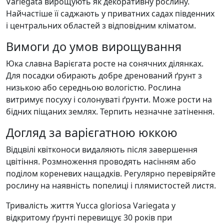
Variegata вирощують як декоративну рослину.
Найчастіше її саджають у приватних садах південних
і центральних областей з відповідним кліматом.
Вимоги до умов вирощування
Юка славна Варієгата росте на сонячних ділянках.
Для посадки обирають добре дренований ґрунт з
низькою або середньою вологістю. Рослина
витримує посуху і солонуваті ґрунти. Може рости на
бідних піщаних землях. Терпить незначне затінення.
Догляд за варієгатною юккою
Відцвілі квітконоси видаляють після завершення
цвітіння. Розмноження проводять насінням або
поділом кореневих нащадків. Регулярно перевіряйте
рослину на наявність попелиці і плямистостей листя.
Тривалість життя Yucca gloriosa Variegata у
відкритому ґрунті перевищує 30 років при