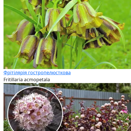
Фрітілярія гостропелюсткова
Fritillaria acmopetala