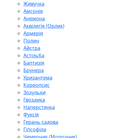
Живучка
Амсонія
Анемона
Аквілегія (Орлик)
Армерія
Полин
Айстра
Астільба
Баптизія
Брунера
Хризантема
Кореопсис
Зозульки
Гвоздика
Наперстянка
Фуксія
Герань садова
Гіпсофіла
Чемерник (Морозник)