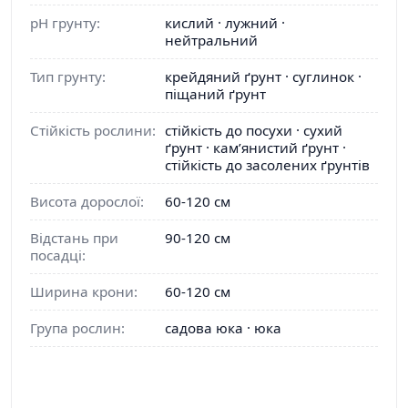
pH грунту:
кислий · лужний ·
нейтральний
Тип грунту:
крейдяний ґрунт · суглинок ·
піщаний ґрунт
Стійкість рослини:
стійкість до посухи · сухий
ґрунт · кам’янистий ґрунт ·
стійкість до засолених ґрунтів
Висота дорослої:
60-120 см
Відстань при
90-120 см
посадці:
Ширина крони:
60-120 см
Група рослин:
садова юка · юка