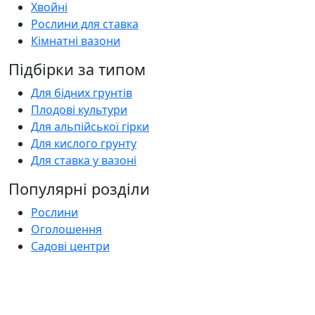
Хвойні
Рослини для ставка
Кімнатні вазони
Підбірки за типом
Для бідних грунтів
Плодові культури
Для альпійської гірки
Для кислого грунту
Для ставка у вазоні
Популярні розділи
Рослини
Оголошення
Садові центри
Статті
Поширені запитання
Florica.com.ua