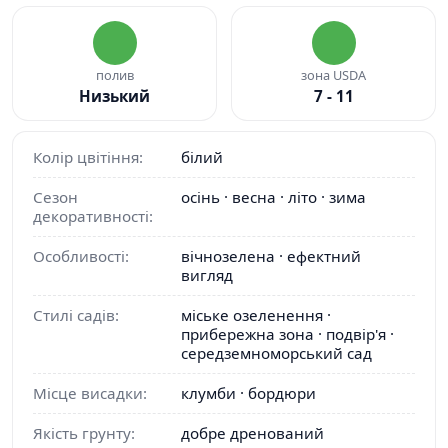
полив
зона USDA
Низький
7 - 11
Колір цвітіння:
білий
Сезон
осінь · весна · літо · зима
декоративності:
Особливості:
вічнозелена · ефектний
вигляд
Стилі садів:
міське озеленення ·
прибережна зона · подвір'я ·
середземноморський сад
Місце висадки:
клумби · бордюри
Якість грунту:
добре дренований