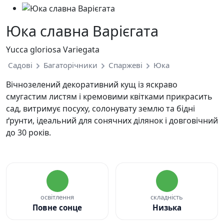
Юка славна Варієгата
Yucca gloriosa Variegata
Садові
Багаторічники
Спаржеві
Юка
Вічнозелений декоративний кущ із яскраво
смугастим листям і кремовими квітками прикрасить
сад, витримує посуху, солонувату землю та бідні
ґрунти, ідеальний для сонячних ділянок і довговічний
до 30 років.
освітлення
складність
Повне сонце
Низька