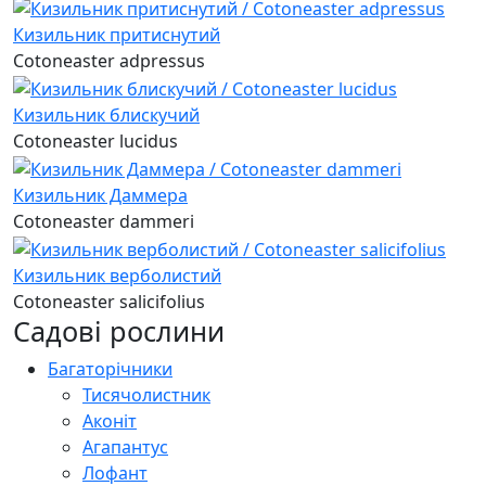
Кизильник притиснутий
Cotoneaster adpressus
Кизильник блискучий
Cotoneaster lucidus
Кизильник Даммера
Cotoneaster dammeri
Кизильник верболистий
Cotoneaster salicifolius
Садові рослини
Багаторічники
Тисячолистник
Аконіт
Агапантус
Лофант