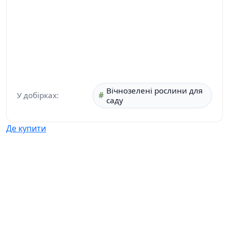
Вічнозелені рослини для
У добірках:
саду
Де купити