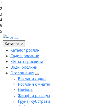
1
2
3
4
5
5
Каталог
Каталог рослин
Садові рослини
Кімнатні рослини
Водні рослини
Оголошення
Рослини садові
Рослини кімнатні
Насіння
Живці та розсада
Ґрунт і субстрати