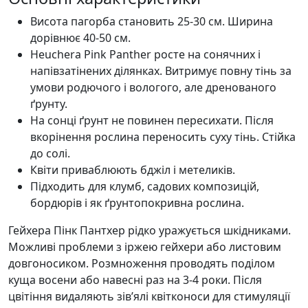
Висота пагорба становить 25-30 см. Ширина
дорівнює 40-50 см.
Heuchera Pink Panther росте на сонячних і
напівзатінених ділянках. Витримує повну тінь за
умови родючого і вологого, але дренованого
ґрунту.
На сонці ґрунт не повинен пересихати. Після
вкорінення рослина переносить суху тінь. Стійка
до солі.
Квіти приваблюють бджіл і метеликів.
Підходить для клумб, садових композицій,
бордюрів і як ґрунтопокривна рослина.
Гейхера Пінк Пантхер рідко уражується шкідниками.
Можливі проблеми з іржею гейхери або листовим
довгоносиком. Розмноження проводять поділом
куща восени або навесні раз на 3-4 роки. Після
цвітіння видаляють зів’ялі квітконоси для стимуляції