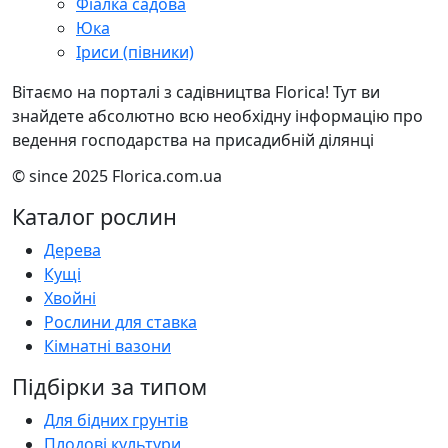
Фіалка садова
Юка
Іриси (півники)
Вітаємо на порталі з садівництва Florica! Тут ви
знайдете абсолютно всю необхідну інформацію про
ведення господарства на присадибній ділянці
© since 2025 Florica.com.ua
Каталог рослин
Дерева
Кущі
Хвойні
Рослини для ставка
Кімнатні вазони
Підбірки за типом
Для бідних грунтів
Плодові культури