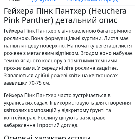
Гейхера Пінк Пантхер (Heuchera
Pink Panther) детальний опис
Гейхера Пінк Пантхер є вічнозеленою багаторічною
рослиною. Вона формує щільні куртини. Листя має
напівглянцеву поверхню. На початку вегетації листя
рожеве з металевим відтінком. Згодом воно набуває
темно-ягідного кольору з помітними темними
прожилками. У середині літа рослина зацвітає.
З’являються дрібні рожеві квіти на квітконосах
заввишки 70-75 см.
Гейхера Пінк Пантхер часто зустрічається в
українських садах. Її використовують для створення
квіткових композицій у відкритому ґрунті та
контейнерах. Рослину цінують за яскраве
забарвлення і простий догляд.
Основні характеристики