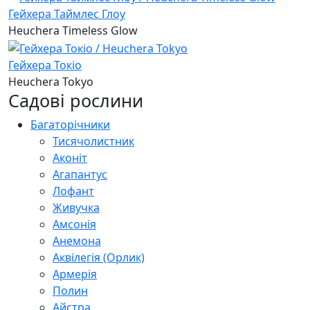
Гейхера Таймлес Глоу
Heuchera Timeless Glow
Гейхера Токіо
Heuchera Tokyo
Садові рослини
Багаторічники
Тисячолистник
Аконіт
Агапантус
Лофант
Живучка
Амсонія
Анемона
Аквілегія (Орлик)
Армерія
Полин
Айстра