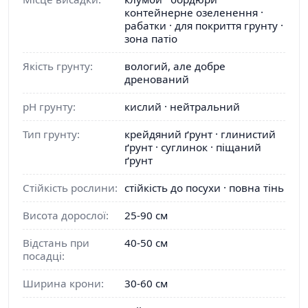
контейнерне озеленення ·
рабатки · для покриття грунту ·
зона патіо
Якість грунту:
вологий, але добре
дренований
pH грунту:
кислий · нейтральний
Тип грунту:
крейдяний ґрунт · глинистий
ґрунт · суглинок · піщаний
ґрунт
Стійкість рослини:
стійкість до посухи · повна тінь
Висота дорослої:
25-90 см
Відстань при
40-50 см
посадці:
Ширина крони:
30-60 см