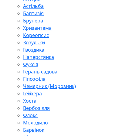
Астільба
Баптизія
Брунера
Хризантема
Кореопсис
Зозульки
Гвоздика
Наперстянка
Фуксія
Герань садова
Гіпсофіла
Чемерник (Морозник)
Гейхера
Хоста
Вербозілля
Флокс
Молодило
Барвінок