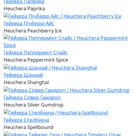
Гейхера Паприка
Heuchera Paprika
Гейхера Пічберрі Айс
Heuchera Peachberry Ice
Гейхера Пеппермінт Спайс
Heuchera Peppermint Spice
Гейхера Шанхай
Heuchera Shanghai
Гейхера Сілвер Гамдроп
Heuchera Silver Gumdrop
Гейхера Спелбаунд
Heuchera Spellbound