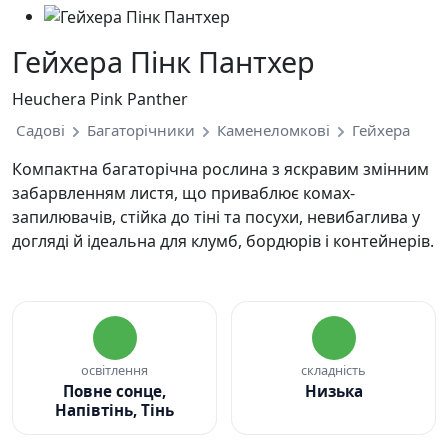
Гейхера Пінк Пантхер
Heuchera Pink Panther
Садові
Багаторічники
Каменеломкові
Гейхера
Компактна багаторічна рослина з яскравим змінним
забарвленням листя, що приваблює комах-
запилювачів, стійка до тіні та посухи, невибаглива у
догляді й ідеальна для клумб, бордюрів і контейнерів.
освітлення
складність
Повне сонце,
Низька
Напівтінь, Тінь