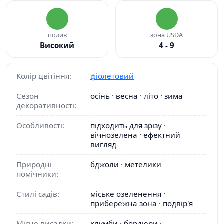
полив
зона USDA
Високий
4 - 9
Колір цвітіння:
фіолетовий
Сезон
осінь · весна · літо · зима
декоративності:
Особливості:
підходить для зрізу ·
вічнозелена · ефектний
вигляд
Природні
бджоли · метелики
помічники:
Стилі садів:
міське озеленення ·
прибережна зона · подвір'я
Місце висадки:
клумби · бордюри ·