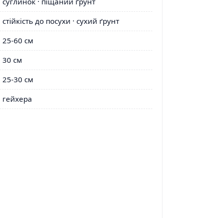
суглинок · піщаний ґрунт
стійкість до посухи · сухий ґрунт
25-60 см
30 см
25-30 см
гейхера