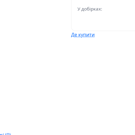
У добірках:
Де купити
і (0)