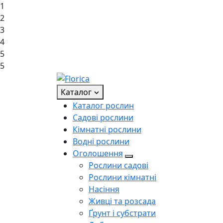
1
2
3
4
5
5
Каталог
Каталог рослин
Садові рослини
Кімнатні рослини
Водні рослини
Оголошення
Рослини садові
Рослини кімнатні
Насіння
Живці та розсада
Ґрунт і субстрати