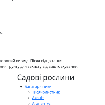
х.
доровий вигляд. Після відцвітання
ння ґрунту для захисту від виштовхування.
Садові рослини
Багаторічники
Тисячолистник
Аконіт
Агапантус