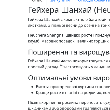
Гейхера Шанхай (Heu
Гейхера Шанхай є компактною багаторічн
листками. З пізньої весни до осені на тонк
Heuchera Shanghai швидко росте і поєдну
клумб, масових посадок і великих горщиків.
Поширення та вирощува
Гейхера Шанхай часто використовується дл
простий догляд. Її застосовують у ландш
Оптимальні умови вир
Висота прикореневої куртини станови
Краще росте в півтіні на родючих, вол
Після вкорінення рослина переносить суху
шкідниками або хворобами трапляються рі