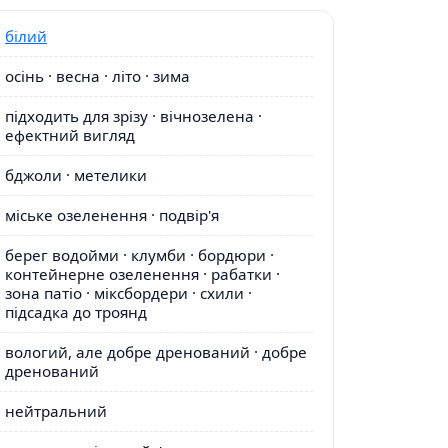
білий
осінь · весна · літо · зима
підходить для зрізу · вічнозелена ·
ефектний вигляд
бджоли · метелики
міське озеленення · подвір'я
берег водойми · клумби · бордюри ·
контейнерне озеленення · рабатки ·
зона патіо · міксбордери · схили ·
підсадка до троянд
вологий, але добре дренований · добре
дренований
нейтральний