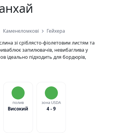
анхай
Каменеломкові
Гейхера
лина зі сріблясто-фіолетовим листям та
риваблює запилювачів, невибаглива у
умов ідеально підходить для бордюрів,
полив
зона USDA
Високий
4 - 9