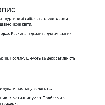
опис
і куртини зі сріблясто-фіолетовими
дзвіночкові квіти.
нерах. Рослина підходить для змішаних
рків. Рослину цінують за декоративність і
римувати постійну вологість.
ізних кліматичних умов. Проблеми зі
 гейхери.