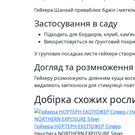
Гейхера Шанхай приваблює бджіл і метели
Застосування в саду
Підходить для бордюрів, клумб, кам’яни
Використовується як ґрунтовий покрив
У групових посадках листя гейхери створю
Догляд та розмноження
Гейхеру розмножують діленням куща восени
видаляють квітконоси для стимуляції повт
Добірка схожих росл
Гейхера НОРТЕРН ЕКСПОЖЕР Сілвер
Heuchera NORTHERN EXPOSURE Silver