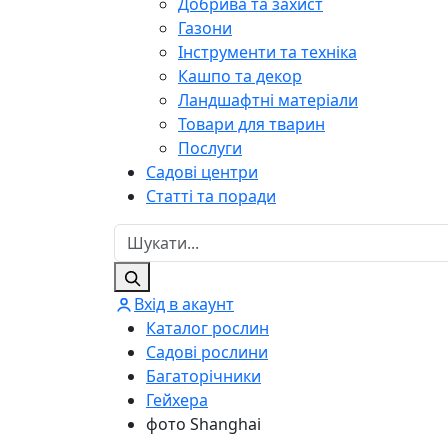
Добрива та захист
Газони
Інструменти та техніка
Кашпо та декор
Ландшафтні матеріали
Товари для тварин
Послуги
Садові центри
Статті та поради
Вхід в акаунт
Каталог рослин
Садові рослини
Багаторічники
Гейхера
фото Shanghai