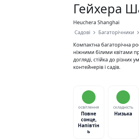
Гейхера Ш
Heuchera Shanghai
Садові
Багаторічники
Компактна багаторічна рос
ніжними білими квітами п
догляді, стійка до різних 
контейнерів і садів.
освітлення
складність
Повне
Низька
сонце,
Напівтін
ь