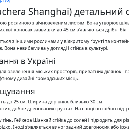
chera Shanghai) детальний 
ою рослиною з вічнозеленим листям. Вона утворює щільн
их квітконосах заввишки до 45 см з’являються дрібні білі 
ється з іншими рослинами у відкритому ґрунті та контей
 Вона невибаглива у догляді і стійка в культурі.
ння в Україні
я озеленення міських просторів, приватних ділянок і па
афтному дизайні громадських місць.
ощування
ть до 25 см. Ширина дорівнює близько 30 см.
огих, добре дренованих ґрунтах. На сонці потрібно підт
 тінь. Гейхера Шанхай стійка до солей і підходить для р
дко. Іноді з’являється виноградний довгоносик або іржа