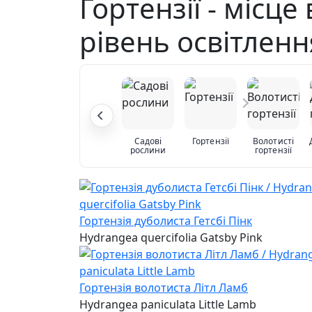
Гортензії - місц
рівень освітленн
Садові
Гортензії
Волотисті
рослини
гортензії
Гортензія дуболиста Гетсбі Пінк
Hydrangea quercifolia Gatsby Pink
Гортензія волотиста Літл Ламб
Hydrangea paniculata Little Lamb