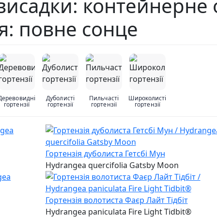
е висадки: контейнерне
я: повне сонце
Деревовидні
Дуболисті
Пильчасті
Широколисті
гортензії
гортензії
гортензії
гортензії
Гортензія дуболиста Гетсбі Мун
Hydrangea quercifolia Gatsby Moon
Гортензія волотиста Фаєр Лайт Тідбіт
Hydrangea paniculata Fire Light Tidbit®