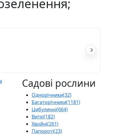
 озеленення;
Садові рослини
Однорічники
(32)
Багаторічники
(1181)
Цибулинні
(664)
Виткі
(182)
Хвойні
(261)
Папороті
(23)