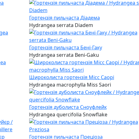
Гортензія пильчаста Діадема
Hydrangea serrata Diadem
Гортензія пильчаста Бені-Гаку
Hydrangea serrata Beni-Gaku
Широколиста гортензія Місс Саорі
Hydrangea macrophylla Miss Saori
Гортензія дуболиста Сноуфлейк
Hydrangea quercifolia Snowflake
єр
Гортензія пильчаcта Преціоза