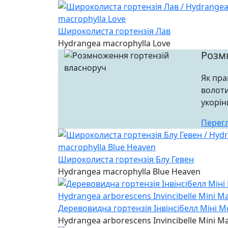
Широколиста гортензія Лав
Hydrangea macrophylla Love
Розм
Як пра
волоти
укорін
Перег
Широколиста гортензія Блу Гевен
Hydrangea macrophylla Blue Heaven
Деревовидна гортензія Інвінсібелл Міні М
Hydrangea arborescens Invincibelle Mini M