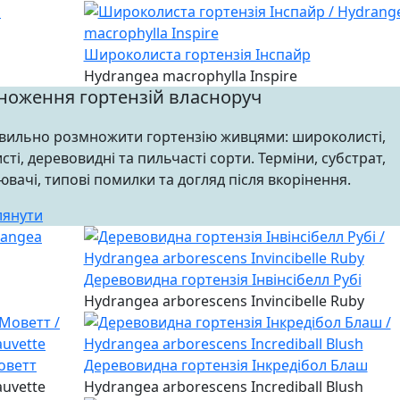
Широколиста гортензія Інспайр
Hydrangea macrophylla Inspire
ноження гортензій власноруч
вильно розмножити гортензію живцями: широколисті,
сті, деревовидні та пильчасті сорти. Терміни, субстрат,
ювачі, типові помилки та догляд після вкорінення.
лянути
Деревовидна гортензія Інвінсібелл Рубі
Hydrangea arborescens Invincibelle Ruby
оветт
Деревовидна гортензія Інкредібол Блаш
auvette
Hydrangea arborescens Incrediball Blush