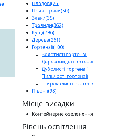
Плодові
(26)
Пряні трави
(50)
Злаки
(35)
Троянди
(362)
Кущі
(796)
Дерева
(261)
Гортензії
(100)
Волотисті гортензії
Деревовидні гортензії
Дуболисті гортензії
Пильчасті гортензії
Широколисті гортензії
Півонії
(98)
Місце висадки
Контейнерне озеленення
Рівень освітлення