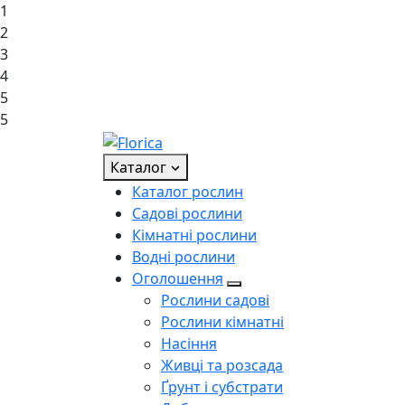
1
2
3
4
5
5
Каталог
Каталог рослин
Садові рослини
Кімнатні рослини
Водні рослини
Оголошення
Рослини садові
Рослини кімнатні
Насіння
Живці та розсада
Ґрунт і субстрати