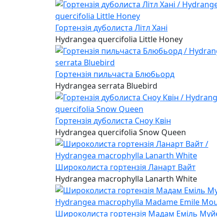
Гортензія дуболиста Літл Хані
Hydrangea quercifolia Little Honey
Гортензія пильчаста Блюбьорд
Hydrangea serrata Bluebird
Гортензія дуболиста Сноу Квін
Hydrangea quercifolia Snow Queen
Широколиста гортензія Ланарт Вайт
Hydrangea macrophylla Lanarth White
Широколиста гортензія Мадам Еміль Муй