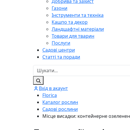
Добрива та захист
Газони
Інструменти та техніка
Кашпо та декор
Ландшафтні матеріали
Товари для тварин
Послуги
Садові центри
Статті та поради
Вхід в акаунт
Florica
Каталог рослин
Садові рослини
Місце висадки: контейнерне озелененн