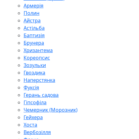
Армерія
Полин
Айстра
Астільба
Баптизія
Брунера
Хризантема
Кореопсис
Зозульки
Гвоздика
Наперстянка
Фуксія
Герань садова
Гіпсофіла
Чемерник (Морозник)
Гейхера
Хоста
Вербозілля