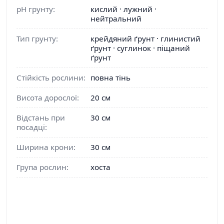
pH грунту:
кислий · лужний ·
нейтральний
Тип грунту:
крейдяний ґрунт · глинистий
ґрунт · суглинок · піщаний
ґрунт
Стійкість рослини:
повна тінь
Висота дорослої:
20 см
Відстань при
30 см
посадці:
Ширина крони:
30 см
Група рослин:
хоста