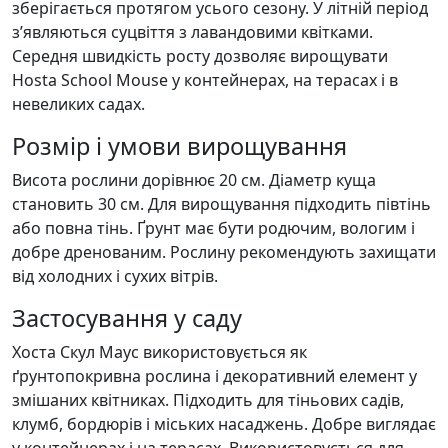
зберігається протягом усього сезону. У літній період
з’являються суцвіття з лавандовими квітками.
Середня швидкість росту дозволяє вирощувати
Hosta School Mouse у контейнерах, на терасах і в
невеликих садах.
Розмір і умови вирощування
Висота рослини дорівнює 20 см. Діаметр куща
становить 30 см. Для вирощування підходить півтінь
або повна тінь. Ґрунт має бути родючим, вологим і
добре дренованим. Рослину рекомендують захищати
від холодних і сухих вітрів.
Застосування у саду
Хоста Скул Маус використовується як
ґрунтопокривна рослина і декоративний елемент у
змішаних квітниках. Підходить для тіньових садів,
клумб, бордюрів і міських насаджень. Добре виглядає
у контейнерах і на терасах. Використовується для