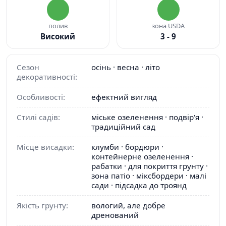
полив
зона USDA
Високий
3 - 9
Сезон
осінь · весна · літо
декоративності:
Особливості:
ефектний вигляд
Стилі садів:
міське озеленення · подвір'я ·
традиційний сад
Місце висадки:
клумби · бордюри ·
контейнерне озеленення ·
рабатки · для покриття грунту ·
зона патіо · міксбордери · малі
сади · підсадка до троянд
Якість грунту:
вологий, але добре
дренований