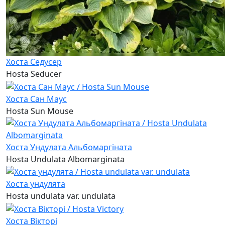
Хоста Седусер
Hosta Seducer
Хоста Сан Маус
Hosta Sun Mouse
Хоста Ундулата Альбомаргіната
Hosta Undulata Albomarginata
Хоста ундулята
Hosta undulata var. undulata
Хоста Вікторі