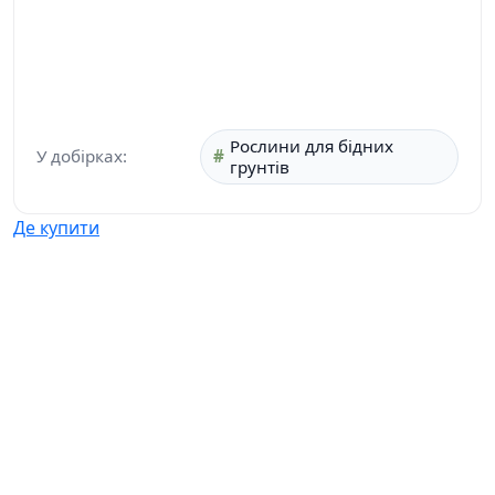
Рослини для бідних
У добірках:
грунтів
Де купити