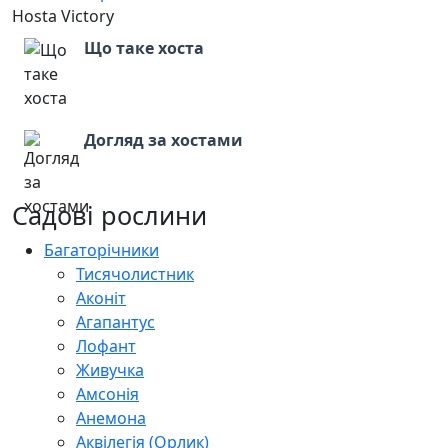
Hosta Victory
Що таке хоста
Догляд за хостами
Садові рослини
Багаторічники
Тисячолистник
Аконіт
Агапантус
Лофант
Живучка
Амсонія
Анемона
Аквілегія (Орлик)