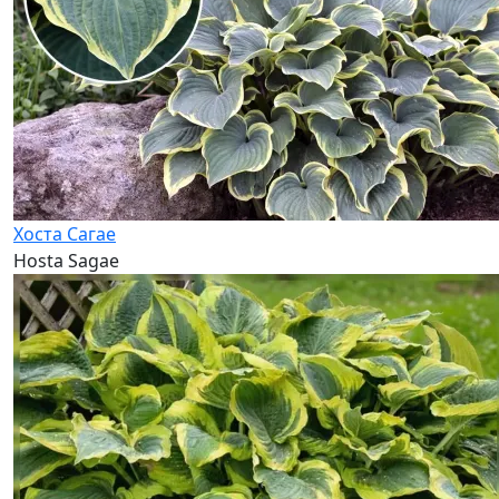
Хоста Сагае
Hosta Sagae