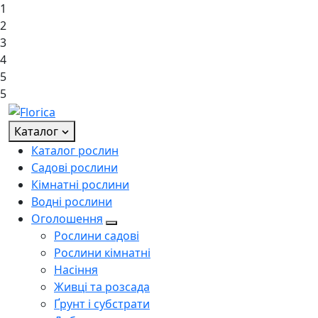
1
2
3
4
5
5
Каталог
Каталог рослин
Садові рослини
Кімнатні рослини
Водні рослини
Оголошення
Рослини садові
Рослини кімнатні
Насіння
Живці та розсада
Ґрунт і субстрати