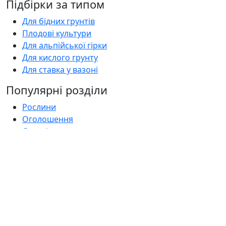
Підбірки за типом
Для бідних грунтів
Плодові культури
Для альпійської гірки
Для кислого грунту
Для ставка у вазоні
Популярні розділи
Рослини
Оголошення
Садові центри
Статті
Поширені запитання
Florica.com.ua
Про нас
Контакти
Умови використання