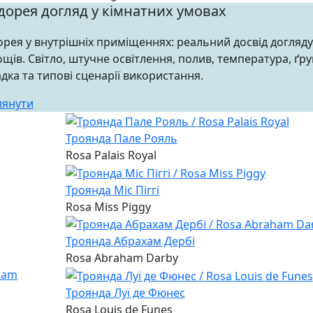
дорея догляд у кімнатних умовах
рея у внутрішніх приміщеннях: реальний досвід догляду
щів. Світло, штучне освітлення, полив, температура, ґру
дка та типові сценарії використання.
лянути
Троянда Пале Рояль
Rosa Palais Royal
Троянда Міс Піггі
Rosa Miss Piggy
Троянда Абрахам Дербі
Rosa Abraham Darby
Троянда Луї де Фюнес
Rosa Louis de Funes