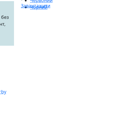
Червоний
Завантажити
Чорний
 без
нт,