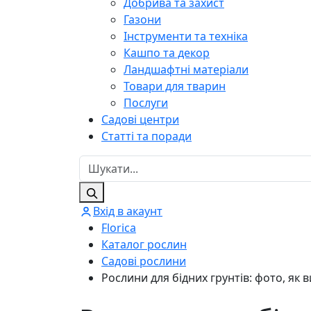
Добрива та захист
Газони
Інструменти та техніка
Кашпо та декор
Ландшафтні матеріали
Товари для тварин
Послуги
Садові центри
Статті та поради
Вхід в акаунт
Florica
Каталог рослин
Садові рослини
Рослини для бідних грунтів: фото, як 