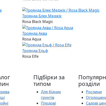
Троянда Блек Меджік
Rosa Black Magic
Троянда Аква
Rosa Aqua
Троянда Ельф
Rosa Elfe
алог
Підбірки за
Популярн
лин
типом
розділи
ерева
Для бідних
Рослини
ущі
грунтів
Оголошен
войні
Плодові
Садові це