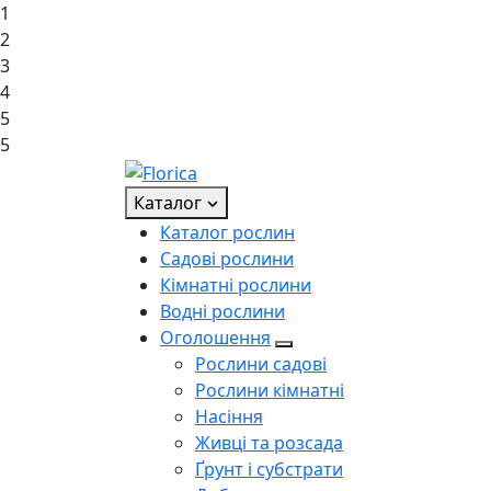
1
2
3
4
5
5
Каталог
Каталог рослин
Садові рослини
Кімнатні рослини
Водні рослини
Оголошення
Рослини садові
Рослини кімнатні
Насіння
Живці та розсада
Ґрунт і субстрати