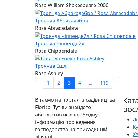
Rosa William Shakespeare 2000
Троянда Абракадабра
Rosa Abracadabra
Троянда Чіппендейл
Rosa Chippendale
Троянда Ешлі
Rosa Ashley
1
2
3
4
...
119
Кат
Вітаємо на порталі з садівництва
Florica! Тут ви знайдете
рос
абсолютно всю необхідну
Д
інформацію про ведення
К
господарства на присадибній
Х
ділянці