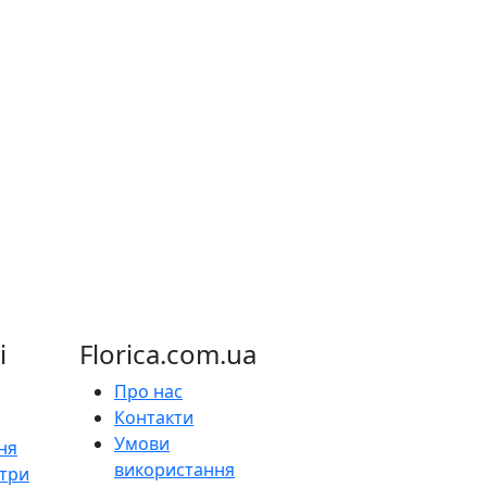
і
Florica.com.ua
Про нас
Контакти
Умови
ня
використання
нтри