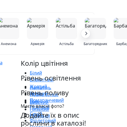
Анемона
Армерія
Астільба
Багаторядник
Барба
Колір цвітіння
Білий
Рівень освітлення
Блакитний
Жовтий
Напівтінь
Рівень поливу
Зелений
Повне сонце
Помаранчевий
Тінь
Високий
Маєте власні фото?
Рожевий
Низький
Додайте їх в опис
Синій
Середній
Фіолетовий
рослини в каталозі!