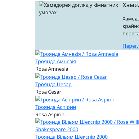
Хаме
Хамедо
крайно
переса
Перег
Троянда Амнезія
Rosa Amnesia
Троянда Цезар
Rosa Cesar
Троянда Аспірин
Rosa Aspirin
Троянда Вільям Шекспір 2000